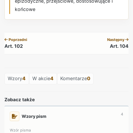
epizodyczne, przejściowe, dostosowujące i
końcowe
REKLAMA
Poprzedni
Następny
Art. 102
Art. 104
REKLAMA
Wzory
4
W akcie
4
Komentarze
0
Zobacz także
4
Wzory pism
Wzór pisma