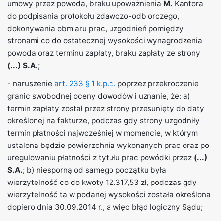
umowy przez powoda, braku upoważnienia
M.
Kantora
do podpisania protokołu zdawczo-odbiorczego,
dokonywania obmiaru prac, uzgodnień pomiędzy
stronami co do ostatecznej wysokości wynagrodzenia
powoda oraz terminu zapłaty, braku zapłaty ze strony
(...) S.A.
;
- naruszenie
art. 233 § 1 k.p.c.
poprzez przekroczenie
granic swobodnej oceny dowodów i uznanie, że: a)
termin zapłaty został przez strony przesunięty do daty
określonej na fakturze, podczas gdy strony uzgodniły
termin płatności najwcześniej w momencie, w którym
ustalona będzie powierzchnia wykonanych prac oraz po
uregulowaniu płatności z tytułu prac powódki przez
(...)
S.A.
; b) niesporną od samego początku była
wierzytelność co do kwoty 12.317,53 zł, podczas gdy
wierzytelność ta w podanej wysokości została określona
dopiero dnia 30.09.2014 r., a więc błąd logiczny Sądu;