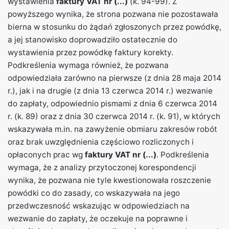
wystawienia
faktury VAT nr (...)
(k. 94-99). Z
powyższego wynika, że strona pozwana nie pozostawała
bierna w stosunku do żądań zgłoszonych przez powódkę,
a jej stanowisko doprowadziło ostatecznie do
wystawienia przez powódkę faktury korekty.
Podkreślenia wymaga również, że pozwana
odpowiedziała zarówno na pierwsze (z dnia 28 maja 2014
r.), jak i na drugie (z dnia 13 czerwca 2014 r.) wezwanie
do zapłaty, odpowiednio pismami z dnia 6 czerwca 2014
r. (k. 89) oraz z dnia 30 czerwca 2014 r. (k. 91), w których
wskazywała m.in. na zawyżenie obmiaru zakresów robót
oraz brak uwzględnienia częściowo rozliczonych i
opłaconych prac wg
faktury VAT nr (...)
. Podkreślenia
wymaga, że z analizy przytoczonej korespondencji
wynika, że pozwana nie tyle kwestionowała roszczenie
powódki co do zasady, co wskazywała na jego
przedwczesność wskazując w odpowiedziach na
wezwanie do zapłaty, że oczekuje na poprawne i