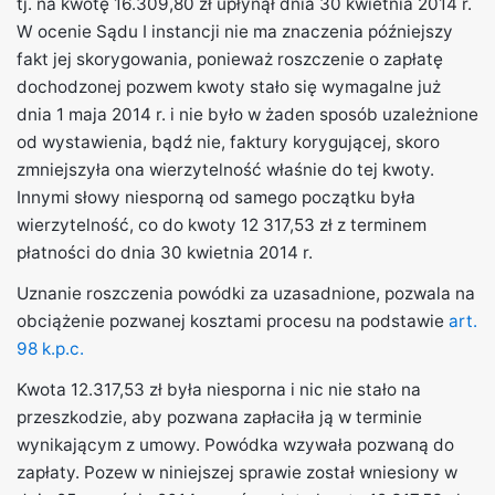
tj. na kwotę 16.309,80 zł upłynął dnia 30 kwietnia 2014 r.
W ocenie Sądu I instancji nie ma znaczenia późniejszy
fakt jej skorygowania, ponieważ roszczenie o zapłatę
dochodzonej pozwem kwoty stało się wymagalne już
dnia 1 maja 2014 r. i nie było w żaden sposób uzależnione
od wystawienia, bądź nie, faktury korygującej, skoro
zmniejszyła ona wierzytelność właśnie do tej kwoty.
Innymi słowy niesporną od samego początku była
wierzytelność, co do kwoty 12 317,53 zł z terminem
płatności do dnia 30 kwietnia 2014 r.
Uznanie roszczenia powódki za uzasadnione, pozwala na
obciążenie pozwanej kosztami procesu na podstawie
art.
98 k.p.c.
Kwota 12.317,53 zł była niesporna i nic nie stało na
przeszkodzie, aby pozwana zapłaciła ją w terminie
wynikającym z umowy. Powódka wzywała pozwaną do
zapłaty. Pozew w niniejszej sprawie został wniesiony w