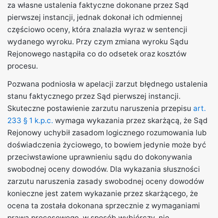
za własne ustalenia faktyczne dokonane przez Sąd
pierwszej instancji, jednak dokonał ich odmiennej
częściowo oceny, która znalazła wyraz w sentencji
wydanego wyroku. Przy czym zmiana wyroku Sądu
Rejonowego nastąpiła co do odsetek oraz kosztów
procesu.
Pozwana podniosła w apelacji zarzut błędnego ustalenia
stanu faktycznego przez Sąd pierwszej instancji.
Skuteczne postawienie zarzutu naruszenia przepisu
art.
233 § 1 k.p.c.
wymaga wykazania przez skarżącą, że Sąd
Rejonowy uchybił zasadom logicznego rozumowania lub
doświadczenia życiowego, to bowiem jedynie może być
przeciwstawione uprawnieniu sądu do dokonywania
swobodnej oceny dowodów. Dla wykazania słuszności
zarzutu naruszenia zasady swobodnej oceny dowodów
konieczne jest zatem wykazanie przez skarżącego, że
ocena ta została dokonana sprzecznie z wymaganiami
prawa procesowego, w sposób wybiórczy, nie