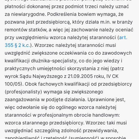
płatności dokonanej przez podmiot trzeci należy uznać
za niewiarygodne. Podkreślenia bowiem wymaga, że
pozwana jest przedsiębiorcą, który działa m.in. w branży
remontów statków, a więc jej zachowanie należy oceniać
przy uwzględnieniu wzorca należytej staranności (
art.
355 § 2 k.c.
). Wzorzec należytej staranności musi
uwzględnić zwiększone oczekiwania co do zawodowych
kwalifikacji dłużnika-specjalisty, co do jego wiedzy i
praktycznych umiejętności skorzystania z niej (patrz
wyrok Sądu Najwyższego z 21.09.2005 roku, IV CK
100/05). Obok fachowych kwalifikacji od przedsiębiorcy
(profesjonalisty) wymaga się zwiększonego
zaangażowania w podjęte działania. Uprawnione jest,
więc odwołanie się do ogólnego wzorca należytej
staranności w profesjonalnym obrocie handlowym:
wzorca starannego przedsiębiorcy. Wzorzec taki musi
uwzględniać szczególną zdolność przewidywania,
zapobiegliwość i rzetelność (sumienność) w sposobie