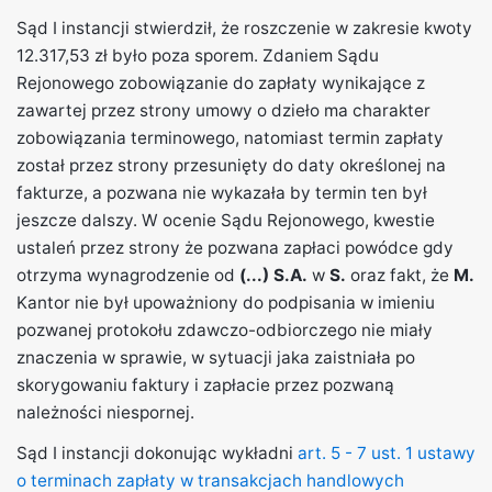
Sąd I instancji stwierdził, że roszczenie w zakresie kwoty
12.317,53 zł było poza sporem. Zdaniem Sądu
Rejonowego zobowiązanie do zapłaty wynikające z
zawartej przez strony umowy o dzieło ma charakter
zobowiązania terminowego, natomiast termin zapłaty
został przez strony przesunięty do daty określonej na
fakturze, a pozwana nie wykazała by termin ten był
jeszcze dalszy. W ocenie Sądu Rejonowego, kwestie
ustaleń przez strony że pozwana zapłaci powódce gdy
otrzyma wynagrodzenie od
(...) S.A.
w
S.
oraz fakt, że
M.
Kantor nie był upoważniony do podpisania w imieniu
pozwanej protokołu zdawczo-odbiorczego nie miały
znaczenia w sprawie, w sytuacji jaka zaistniała po
skorygowaniu faktury i zapłacie przez pozwaną
należności niespornej.
Sąd I instancji dokonując wykładni
art. 5 - 7 ust. 1 ustawy
o terminach zapłaty w transakcjach handlowych