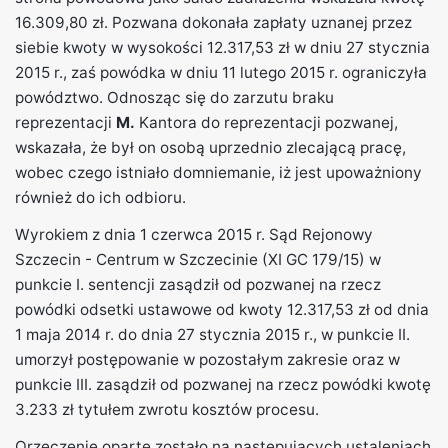
16.309,80 zł. Pozwana dokonała zapłaty uznanej przez
siebie kwoty w wysokości 12.317,53 zł w dniu 27 stycznia
2015 r., zaś powódka w dniu 11 lutego 2015 r. ograniczyła
powództwo. Odnosząc się do zarzutu braku
reprezentacji
M.
Kantora do reprezentacji pozwanej,
wskazała, że był on osobą uprzednio zlecającą pracę,
wobec czego istniało domniemanie, iż jest upoważniony
również do ich odbioru.
Wyrokiem z dnia 1 czerwca 2015 r. Sąd Rejonowy
Szczecin - Centrum w Szczecinie (XI GC 179/15) w
punkcie I. sentencji zasądził od pozwanej na rzecz
powódki odsetki ustawowe od kwoty 12.317,53 zł od dnia
1 maja 2014 r. do dnia 27 stycznia 2015 r., w punkcie II.
umorzył postępowanie w pozostałym zakresie oraz w
punkcie III. zasądził od pozwanej na rzecz powódki kwotę
3.233 zł tytułem zwrotu kosztów procesu.
Orzeczenie oparte zostało na następujących ustaleniach