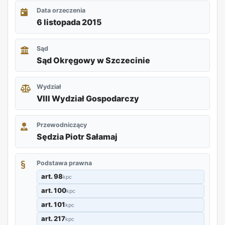
Data orzeczenia
6 listopada 2015
Sąd
Sąd Okręgowy w Szczecinie
Wydział
VIII Wydział Gospodarczy
Przewodniczący
Sędzia Piotr Sałamaj
Podstawa prawna
art. 98
kpc
art. 100
kpc
art. 101
kpc
art. 217
kpc