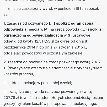
I. zmienia zaskarżony wyrok w punkcie I i III ten sposób,
że:
1. zasądza od pozwanego
(...) spółki z ograniczoną
odpowiedzialnością
w
M.
na rzecz powoda
(...) spółki z
ograniczoną odpowiedzialnością
w
G.
ustawowe
odsetki od kwoty 12.317,53 zł za okres od dnia 8
października 2014 r. do dnia 27 stycznia 2015 r.,
oddalając powództwo w pozostałym zakresie,
2. zasądza od powoda na rzecz pozwanego kwotę 2.417
zł (dwa tysiące czterysta siedemnaście złotych) tytułem
kosztów procesu,
II. oddala apelację w pozostałej części;
III. zasądza od powoda na rzecz pozwanego kwotę
207,78 zł (dwieście siedem złotych siedemdziesiąt osiem
groszy) tytułem kosztów postępowania apelacyjnego.