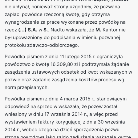
nie upłynął, ponieważ strony uzgodniły, że pozwana
zapłaci powódce rzeczoną kwotę, gdy otrzyma
wynagrodzenie za prace wykonane przez powódkę na
rzecz
(...) S.A.
w
S.
. Nadto wskazała, że
M.
Kantor nie
był upoważniony do podpisania w imieniu pozwanej
protokołu zdawczo-odbiorczego.
Powódka pismem z dnia 11 lutego 2015 r. ograniczyła
powództwo o kwotę 16.309,80 zł i podtrzymała żądanie
zasądzenia ustawowych odsetek od kwot wskazanych w
pozwie oraz żądanie zasądzenia kosztów procesu wg
norm przepisanych.
Powódka pismem z dnia 4 marca 2015 r., stanowiącym
odpowiedź na sprzeciw wskazała, że pozew został
wniesiony w dniu 17 września 2014 r., a więc przed
wystawieniem faktury korygującej z dnia 30 września
2014 r., wobec czego na dzień sporządzenia pozwu
strona powodowa jako saldo zadłużenia wskazała kwotę