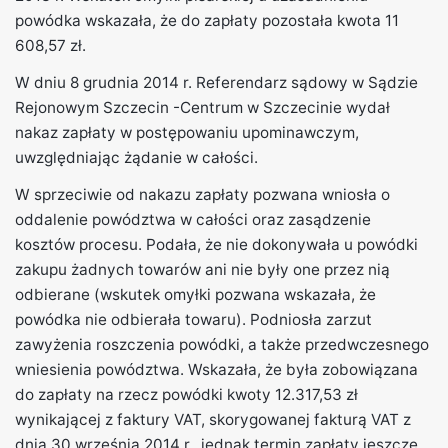
powódka wskazała, że do zapłaty pozostała kwota 11
608,57 zł.
W dniu 8 grudnia 2014 r. Referendarz sądowy w Sądzie
Rejonowym Szczecin -Centrum w Szczecinie wydał
nakaz zapłaty w postępowaniu upominawczym,
uwzględniając żądanie w całości.
W sprzeciwie od nakazu zapłaty pozwana wniosła o
oddalenie powództwa w całości oraz zasądzenie
kosztów procesu. Podała, że nie dokonywała u powódki
zakupu żadnych towarów ani nie były one przez nią
odbierane (wskutek omyłki pozwana wskazała, że
powódka nie odbierała towaru). Podniosła zarzut
zawyżenia roszczenia powódki, a także przedwczesnego
wniesienia powództwa. Wskazała, że była zobowiązana
do zapłaty na rzecz powódki kwoty 12.317,53 zł
wynikającej z faktury VAT, skorygowanej fakturą VAT z
dnia 30 września 2014 r., jednak termin zapłaty jeszcze