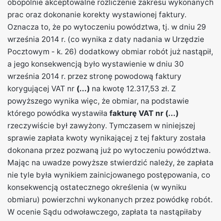
obopólnie akceptowalne rozliczenie zakresu wykonanych
prac oraz dokonanie korekty wystawionej faktury.
Oznacza to, że po wytoczeniu powództwa, tj. w dniu 29
września 2014 r. (co wynika z daty nadania w Urzędzie
Pocztowym - k. 26) dodatkowy obmiar robót już nastąpił,
a jego konsekwencją było wystawienie w dniu 30
września 2014 r. przez stronę powodową faktury
korygującej VAT nr
(...)
na kwotę 12.317,53 zł. Z
powyższego wynika więc, że obmiar, na podstawie
którego powódka wystawiła
fakturę VAT nr (...)
rzeczywiście był zawyżony. Tymczasem w niniejszej
sprawie zapłata kwoty wynikającej z tej faktury została
dokonana przez pozwaną już po wytoczeniu powództwa.
Mając na uwadze powyższe stwierdzić należy, że zapłata
nie tyle była wynikiem zainicjowanego postępowania, co
konsekwencją ostatecznego określenia (w wyniku
obmiaru) powierzchni wykonanych przez powódkę robót.
W ocenie Sądu odwoławczego, zapłata ta nastąpiłaby