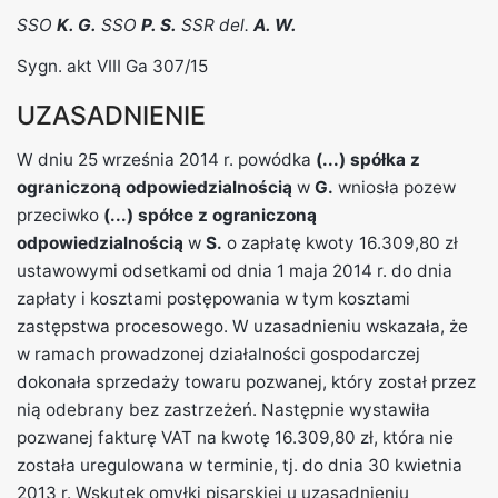
SSO
K. G.
SSO
P. S.
SSR del.
A. W.
Sygn. akt VIII Ga 307/15
UZASADNIENIE
W dniu 25 września 2014 r. powódka
(...) spółka z
ograniczoną odpowiedzialnością
w
G.
wniosła pozew
przeciwko
(...) spółce z ograniczoną
odpowiedzialnością
w
S.
o zapłatę kwoty 16.309,80 zł
ustawowymi odsetkami od dnia 1 maja 2014 r. do dnia
zapłaty i kosztami postępowania w tym kosztami
zastępstwa procesowego. W uzasadnieniu wskazała, że
w ramach prowadzonej działalności gospodarczej
dokonała sprzedaży towaru pozwanej, który został przez
nią odebrany bez zastrzeżeń. Następnie wystawiła
pozwanej fakturę VAT na kwotę 16.309,80 zł, która nie
została uregulowana w terminie, tj. do dnia 30 kwietnia
2013 r. Wskutek omyłki pisarskiej u uzasadnieniu