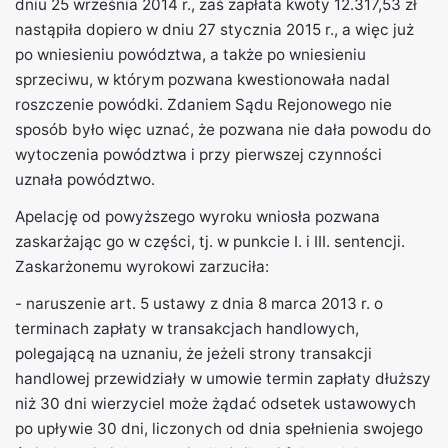
dniu 25 września 2014 r., zaś zapłata kwoty 12.317,53 zł
nastąpiła dopiero w dniu 27 stycznia 2015 r., a więc już
po wniesieniu powództwa, a także po wniesieniu
sprzeciwu, w którym pozwana kwestionowała nadal
roszczenie powódki. Zdaniem Sądu Rejonowego nie
sposób było więc uznać, że pozwana nie dała powodu do
wytoczenia powództwa i przy pierwszej czynności
uznała powództwo.
Apelację od powyższego wyroku wniosła pozwana
zaskarżając go w części, tj. w punkcie I. i III. sentencji.
Zaskarżonemu wyrokowi zarzuciła:
- naruszenie art. 5 ustawy z dnia 8 marca 2013 r. o
terminach zapłaty w transakcjach handlowych,
polegającą na uznaniu, że jeżeli strony transakcji
handlowej przewidziały w umowie termin zapłaty dłuższy
niż 30 dni wierzyciel może żądać odsetek ustawowych
po upływie 30 dni, liczonych od dnia spełnienia swojego