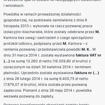
i wnioskach.
Powódka w ramach prowadzonej działalności
gospodarczej, na podstawie zamówienia z dnia 6
listopada 2013 r. wykonała na rzecz pozwanej prace
izolacyjno-blacharskie, które zostały odebrane przez
M.
Kantora bez uwag i zastrzeżeń z czego sporządzono
protokół odbioru, podpisany przez
M.
Kantora – z
ramienia pozwanej i przedstawiciela powódki
M. K.
. W
dniu 31 marca 2014 r. została wystawiona
faktura VAT nr
(...)
na sumę 13.260 zł netto (16.309,80 zł brutto) z
oznaczonym na dzień 30 kwietnia 2014 r. terminem
płatności. Uprzednio została wystawiona
faktura nr (...)
z dnia 28 lutego 2014 r. na sumę 6.405,75 zł netto
(7.879,07 zł brutto), która została przez pozwaną
zapłacona. Pismami z dnia 28 maja 2014 r. powódka
wezwała pozwaną do zapłaty.
Pozwana kwestionowała obowiązek zapłaty kwoty