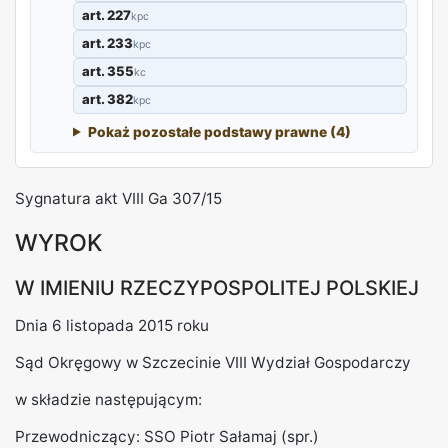
art. 227
kpc
art. 233
kpc
art. 355
kc
art. 382
kpc
Pokaż pozostałe podstawy prawne (4)
REKLAMA
Sygnatura akt VIII Ga 307/15
WYROK
W IMIENIU RZECZYPOSPOLITEJ POLSKIEJ
Dnia 6 listopada 2015 roku
Sąd Okręgowy w Szczecinie VIII Wydział Gospodarczy
w składzie następującym:
Przewodniczący: SSO Piotr Sałamaj (spr.)