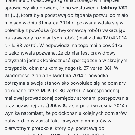
materiału procesowego zgromadzonego w niniejszej
sprawie wynika bowiem, że po wystawieniu
faktury VAT
nr (...)
, która była podstawą do żądania pozwu, co miało
miejsce w dniu 31 marca 2014 r., pozwana wdała się w
polemikę z powódką (podwykonawcą robót) wskazując
na zawyżony rozmiar tych robót (mail z dnia 12.04.2014
r. - k. 88
verte
). W odpowiedzi na tego maila powódka
przekonywała pozwaną, że obmiar jest prawidłowy,
przyznała jednak konieczność sporządzenia w skrajnym
przypadku obmiaru komisyjnego (k. 87
verte
-88). W
wiadomości z dnia 16 kwietnia 2014 r. powódka
potrzymała swoje stanowisko powołując się na obmiary
dokonane przez
M. P.
(k. 86
verte
). Z korespondencji
mailowej prowadzonej pomiędzy stronami postępowania
oraz pozwanej z
(...) SA
w
S.
z sierpnia i września 2014 r.
wynika natomiast, że po dokonaniu kolejnych obmiarów
potwierdzony został fakt zawyżenia obmiarów w
pierwotnym protokole, który był podstawą do