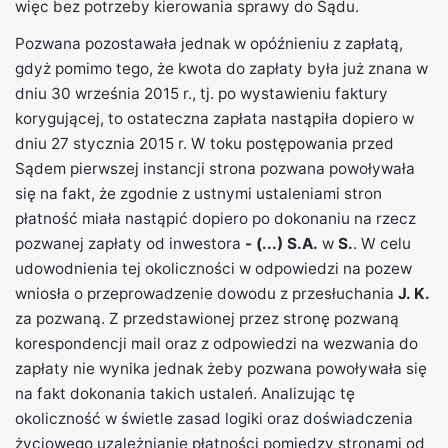
więc bez potrzeby kierowania sprawy do Sądu.
Pozwana pozostawała jednak w opóźnieniu z zapłatą,
gdyż pomimo tego, że kwota do zapłaty była już znana w
dniu 30 września 2015 r., tj. po wystawieniu faktury
korygującej, to ostateczna zapłata nastąpiła dopiero w
dniu 27 stycznia 2015 r. W toku postępowania przed
Sądem pierwszej instancji strona pozwana powoływała
się na fakt, że zgodnie z ustnymi ustaleniami stron
płatność miała nastąpić dopiero po dokonaniu na rzecz
pozwanej zapłaty od inwestora
- (...) S.A.
w
S.
. W celu
udowodnienia tej okoliczności w odpowiedzi na pozew
wniosła o przeprowadzenie dowodu z przesłuchania
J. K.
za pozwaną. Z przedstawionej przez stronę pozwaną
korespondencji mail oraz z odpowiedzi na wezwania do
zapłaty nie wynika jednak żeby pozwana powoływała się
na fakt dokonania takich ustaleń. Analizując tę
okoliczność w świetle zasad logiki oraz doświadczenia
życiowego uzależnianie płatności pomiędzy stronami od