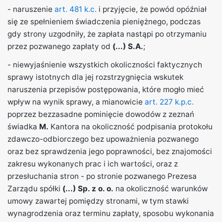
- naruszenie
art. 481 k.c.
i przyjęcie, że powód opóźniał
się ze spełnieniem świadczenia pieniężnego, podczas
gdy strony uzgodniły, że zapłata nastąpi po otrzymaniu
przez pozwanego zapłaty od
(...) S.A.
;
- niewyjaśnienie wszystkich okoliczności faktycznych
sprawy istotnych dla jej rozstrzygnięcia wskutek
naruszenia przepisów postępowania, które mogło mieć
wpływ na wynik sprawy, a mianowicie
art. 227 k.p.c.
poprzez bezzasadne pominięcie dowodów z zeznań
świadka
M.
Kantora na okoliczność podpisania protokołu
zdawczo-odbiorczego bez upoważnienia pozwanego
oraz bez sprawdzenia jego poprawności, bez znajomości
zakresu wykonanych prac i ich wartości, oraz z
przesłuchania stron - po stronie pozwanego Prezesa
Zarządu spółki
(...) Sp. z o. o.
na okoliczność warunków
umowy zawartej pomiędzy stronami, w tym stawki
wynagrodzenia oraz terminu zapłaty, sposobu wykonania