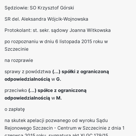
Sędziowie: SO Krzysztof Górski
SR del. Aleksandra Wójcik-Wojnowska
Protokolant: st. sekr. sądowy Joanna Witkowska
po rozpoznaniu w dniu 6 listopada 2015 roku w
Szczecinie
na rozprawie
sprawy z powództwa
(...) spółki z ograniczoną
odpowiedzialnością
w
G.
przeciwko
(...) spółce z ograniczoną
odpowiedzialnością
w
M.
o zapłatę
na skutek apelacji pozwanego od wyroku Sądu
Rejonowego Szczecin - Centrum w Szczecinie z dnia 1
czerwca 2015 roku, sygnatura akt XI GC 179/15