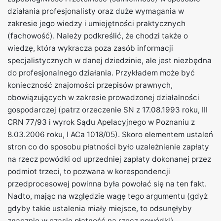
działania profesjonalisty oraz duże wymagania w
zakresie jego wiedzy i umiejętności praktycznych
(fachowość). Należy podkreślić, że chodzi także o
wiedzę, która wykracza poza zasób informacji
specjalistycznych w danej dziedzinie, ale jest niezbędna
do profesjonalnego działania. Przykładem może być
konieczność znajomości przepisów prawnych,
obowiązujących w zakresie prowadzonej działalności
gospodarczej (patrz orzeczenie SN z 17.08.1993 roku, III
CRN 77/93 i wyrok Sądu Apelacyjnego w Poznaniu z
8.03.2006 roku, I ACa 1018/05). Skoro elementem ustaleń
stron co do sposobu płatności było uzależnienie zapłaty
na rzecz powódki od uprzedniej zapłaty dokonanej przez
podmiot trzeci, to pozwana w korespondencji
przedprocesowej powinna była powołać się na ten fakt.
Nadto, mając na względzie wagę tego argumentu (gdyż
gdyby takie ustalenia miały miejsce, to odsunęłyby
znacznie w czasie płatność na rzecz powódki),