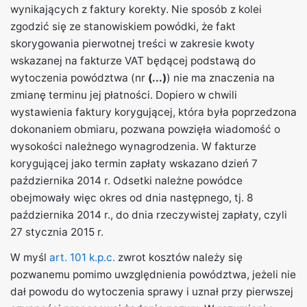
wynikających z faktury korekty. Nie sposób z kolei
zgodzić się ze stanowiskiem powódki, że fakt
skorygowania pierwotnej treści w zakresie kwoty
wskazanej na fakturze VAT będącej podstawą do
wytoczenia powództwa (nr
(...)
) nie ma znaczenia na
zmianę terminu jej płatności. Dopiero w chwili
wystawienia faktury korygującej, która była poprzedzona
dokonaniem obmiaru, pozwana powzięła wiadomość o
wysokości należnego wynagrodzenia. W fakturze
korygującej jako termin zapłaty wskazano dzień 7
października 2014 r. Odsetki należne powódce
obejmowały więc okres od dnia następnego, tj. 8
października 2014 r., do dnia rzeczywistej zapłaty, czyli
27 stycznia 2015 r.
W myśl
art. 101 k.p.c.
zwrot kosztów należy się
pozwanemu pomimo uwzględnienia powództwa, jeżeli nie
dał powodu do wytoczenia sprawy i uznał przy pierwszej