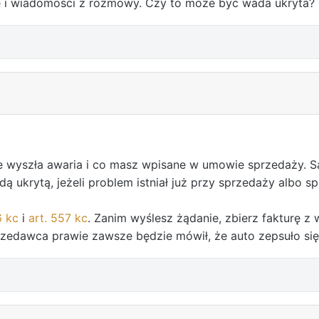
 i wiadomości z rozmowy. Czy to może być wada ukryta?
ie wyszła awaria i co masz wpisane w umowie sprzedaży.
ukrytą, jeżeli problem istniał już przy sprzedaży albo sp
6 kc
i
art. 557 kc
. Zanim wyślesz żądanie, zbierz fakturę z 
rzedawca prawie zawsze będzie mówił, że auto zepsuło się