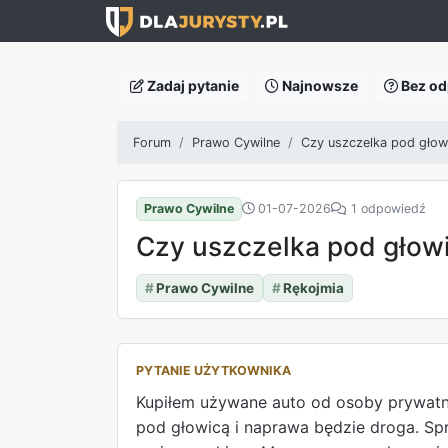
Zadaj pytanie
Najnowsze
Bez od
Forum
Prawo Cywilne
Czy uszczelka pod głow
Prawo Cywilne
01-07-2026
1 odpowiedź
Czy uszczelka pod głow
#
Prawo Cywilne
#
Rękojmia
PYTANIE UŻYTKOWNIKA
Kupiłem używane auto od osoby prywatn
pod głowicą i naprawa będzie droga. Spr