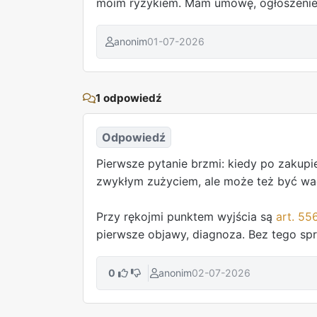
moim ryzykiem. Mam umowę, ogłoszenie
anonim
01-07-2026
1 odpowiedź
Odpowiedź
Pierwsze pytanie brzmi: kiedy po zakup
zwykłym zużyciem, ale może też być wadą 
Przy rękojmi punktem wyjścia są
art. 55
pierwsze objawy, diagnoza. Bez tego sp
0
anonim
02-07-2026