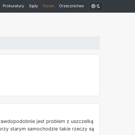
/
Prokuratury
Sądy
Forum
Orzecznictwo
rawdopodobnie jest problem z uszczelką
 przy starym samochodzie takie rzeczy są