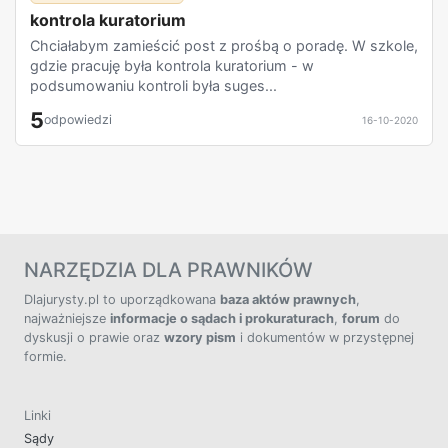
kontrola kuratorium
Chciałabym zamieścić post z prośbą o poradę. W szkole,
gdzie pracuję była kontrola kuratorium - w
podsumowaniu kontroli była suges...
5
odpowiedzi
16-10-2020
NARZĘDZIA DLA PRAWNIKÓW
Dlajurysty.pl to uporządkowana
baza aktów prawnych
,
najważniejsze
informacje o sądach i prokuraturach
,
forum
do
dyskusji o prawie oraz
wzory pism
i dokumentów w przystępnej
formie.
Linki
Sądy