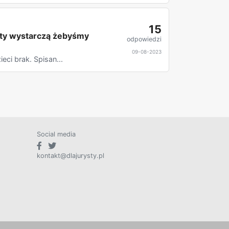
15
nty wystarczą żebyśmy
odpowiedzi
09-08-2023
eci brak. Spisan...
Social media
kontakt@dlajurysty.pl