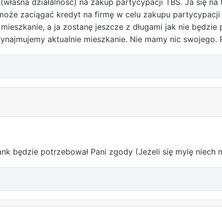
(własna działalność) na zakup partycypacji TBS. Ja się na 
e zaciągać kredyt na firmę w celu zakupu partycypacji (d
eszkanie, a ja zostanę jeszcze z długami jak nie będzie p
ynajmujemy aktualnie mieszkanie. Nie mamy nic swojego. 
k będzie potrzebował Pani zgody (Jeżeli się mylę niech m