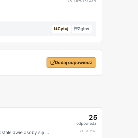
26-01-2024
Cytuj
Zgłoś
Dodaj odpowiedź
25
odpowiedzi
21-04-2023
tałe dwie osoby się ...