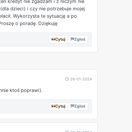
ten kredyt nie zgadzam i z niczym nie
la dzieci) i czy nie potrzebuje mojej
łacił. Wykorzysta te sytuację a po
Proszę o poradę. Dziękuję
Cytuj
Zgłoś
REKLAMA
26-01-2024
nie ktoś poprawi).
Cytuj
Zgłoś