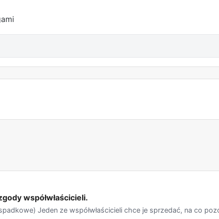
gami
gody współwłaścicieli.
spadkowe) Jeden ze współwłaścicieli chce je sprzedać, na co pozos