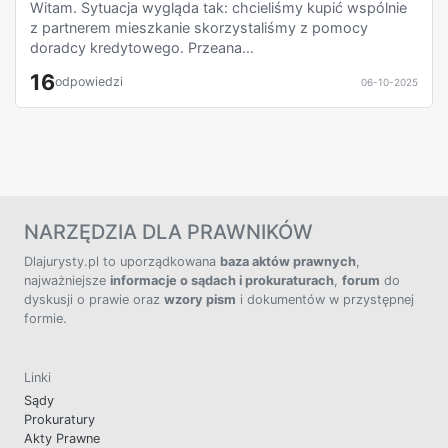
Witam. Sytuacja wygląda tak: chcieliśmy kupić wspólnie
z partnerem mieszkanie skorzystaliśmy z pomocy
doradcy kredytowego. Przeana...
16
odpowiedzi
06-10-2025
NARZĘDZIA DLA PRAWNIKÓW
Dlajurysty.pl to uporządkowana
baza aktów prawnych
,
najważniejsze
informacje o sądach i prokuraturach
,
forum
do
dyskusji o prawie oraz
wzory pism
i dokumentów w przystępnej
formie.
Linki
Sądy
Prokuratury
Akty Prawne