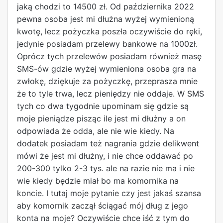
jaką chodzi to 14500 zł. Od października 2022
pewna osoba jest mi dłużna wyżej wymienioną
kwotę, lecz pożyczka poszła oczywiście do ręki,
jedynie posiadam przelewy bankowe na 1000zł.
Oprócz tych przelewów posiadam również masę
SMS-ów gdzie wyżej wymieniona osoba gra na
zwłokę, dziękuje za pożyczkę, przeprasza mnie
że to tyle trwa, lecz pieniędzy nie oddaje. W SMS
tych co dwa tygodnie upominam się gdzie są
moje pieniądze pisząc ile jest mi dłużny a on
odpowiada że odda, ale nie wie kiedy. Na
dodatek posiadam też nagrania gdzie delikwent
mówi że jest mi dłużny, i nie chce oddawać po
200-300 tylko 2-3 tys. ale na razie nie ma i nie
wie kiedy będzie miał bo ma komornika na
koncie. I tutaj moje pytanie czy jest jakaś szansa
aby komornik zaczął ściągać mój dług z jego
konta na moje? Oczywiście chce iść z tym do