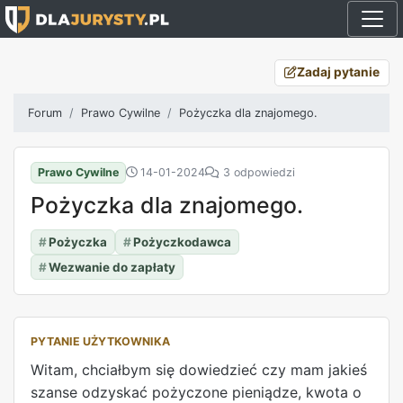
Zadaj pytanie
Forum
Prawo Cywilne
Pożyczka dla znajomego.
Prawo Cywilne
14-01-2024
3 odpowiedzi
Pożyczka dla znajomego.
#
Pożyczka
#
Pożyczkodawca
#
Wezwanie do zapłaty
PYTANIE UŻYTKOWNIKA
Witam, chciałbym się dowiedzieć czy mam jakieś
szanse odzyskać pożyczone pieniądze, kwota o