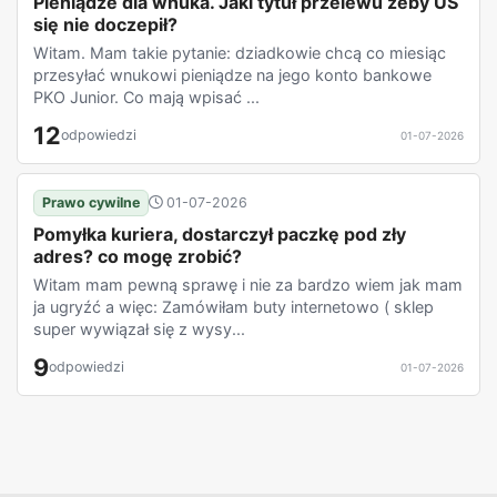
Pieniądze dla wnuka. Jaki tytuł przelewu żeby US
się nie doczepił?
Witam. Mam takie pytanie: dziadkowie chcą co miesiąc
przesyłać wnukowi pieniądze na jego konto bankowe
PKO Junior. Co mają wpisać ...
12
odpowiedzi
01-07-2026
Prawo cywilne
01-07-2026
Pomyłka kuriera, dostarczył paczkę pod zły
adres? co mogę zrobić?
Witam mam pewną sprawę i nie za bardzo wiem jak mam
ja ugryźć a więc: Zamówiłam buty internetowo ( sklep
super wywiązał się z wysy...
9
odpowiedzi
01-07-2026