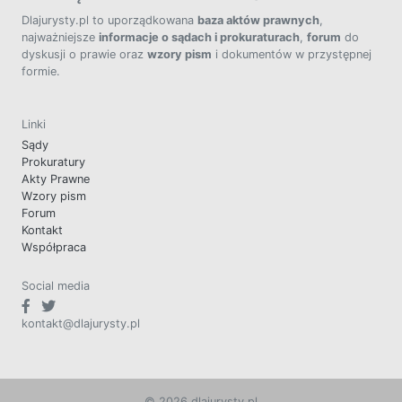
Dlajurysty.pl to uporządkowana
baza aktów prawnych
,
najważniejsze
informacje o sądach i prokuraturach
,
forum
do
dyskusji o prawie oraz
wzory pism
i dokumentów w przystępnej
formie.
Linki
Sądy
Prokuratury
Akty Prawne
Wzory pism
Forum
Kontakt
Współpraca
Social media
kontakt@dlajurysty.pl
© 2026 dlajurysty.pl