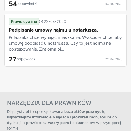
54
odpowiedzi
04-05-2025
Prawo cywilne
22-04-2023
Podpisanie umowy najmu u notariusza.
Koleżanka chce wynająć mieszkanie. Właściciel chce, aby
umowę podpisać u notariusza. Czy to jest normalne
postępowanie, Znajoma pi...
27
odpowiedzi
22-04-2023
NARZĘDZIA DLA PRAWNIKÓW
Dlajurysty.pl to uporządkowana
baza aktów prawnych
,
najważniejsze
informacje o sądach i prokuraturach
,
forum
do
dyskusji o prawie oraz
wzory pism
i dokumentów w przystępnej
formie.