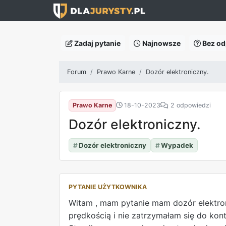
Zadaj pytanie
Najnowsze
Bez od
Forum
Prawo Karne
Dozór elektroniczny.
Prawo Karne
18-10-2023
2 odpowiedzi
Dozór elektroniczny.
#
Dozór elektroniczny
#
Wypadek
PYTANIE UŻYTKOWNIKA
Witam , mam pytanie mam dozór elektron
prędkością i nie zatrzymałam się do kont