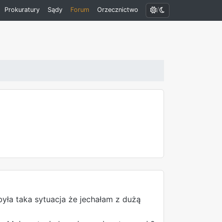
/
Prokuratury
Sądy
Forum
Orzecznictwo
yła taka sytuacja że jechałam z dużą