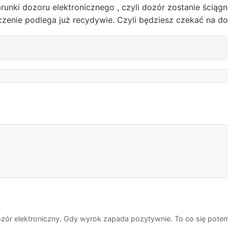
unki dozoru elektronicznego , czyli dozór zostanie ściągn
czenie podlega już recydywie. Czyli będziesz czekać na d
ór elektroniczny. Gdy wyrok zapada pozytywnie. To co się potem 