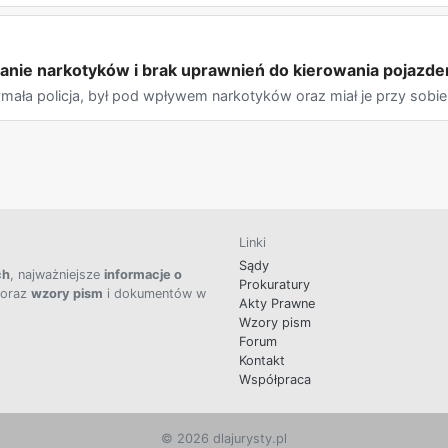
nie narkotyków i brak uprawnień do kierowania pojazdem
mała policja, był pod wpływem narkotyków oraz miał je przy sobie..
Linki
Sądy
ch
, najważniejsze
informacje o
Prokuratury
 oraz
wzory pism
i dokumentów w
Akty Prawne
Wzory pism
Forum
Kontakt
Współpraca
© 2026 dlajurysty.pl