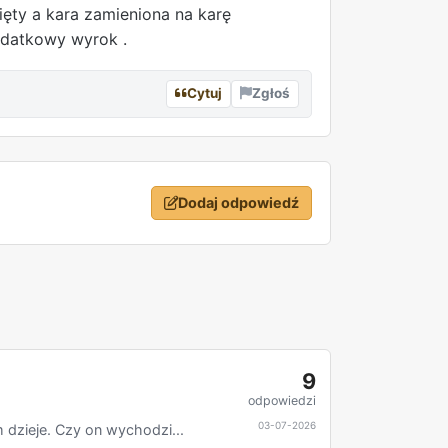
ięty a kara zamieniona na karę
odatkowy wyrok .
Cytuj
Zgłoś
Dodaj odpowiedź
9
odpowiedzi
03-07-2026
dzieje. Czy on wychodzi...