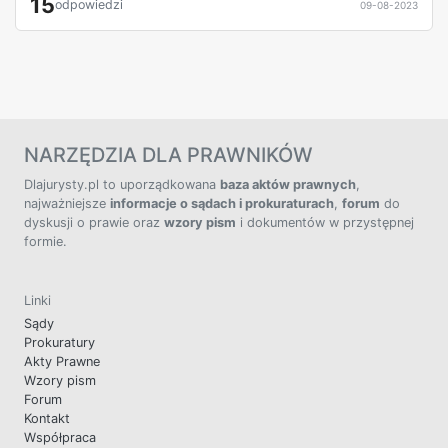
15
odpowiedzi
09-08-2023
NARZĘDZIA DLA PRAWNIKÓW
Dlajurysty.pl to uporządkowana
baza aktów prawnych
,
najważniejsze
informacje o sądach i prokuraturach
,
forum
do
dyskusji o prawie oraz
wzory pism
i dokumentów w przystępnej
formie.
Linki
Sądy
Prokuratury
Akty Prawne
Wzory pism
Forum
Kontakt
Współpraca