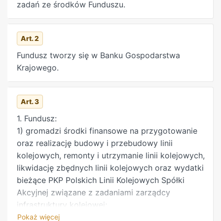
zadań ze środków Funduszu.
Art. 2
Fundusz tworzy się w Banku Gospodarstwa
Krajowego.
Art. 3
1. Fundusz:
1) gromadzi środki finansowe na przygotowanie
oraz realizację budowy i przebudowy linii
kolejowych, remonty i utrzymanie linii kolejowych,
likwidację zbędnych linii kolejowych oraz wydatki
bieżące PKP Polskich Linii Kolejowych Spółki
Akcyjnej związane z zadaniami zarządcy
infrastruktury kolejowej;
2) finansuje realizację zadań, o których mowa w
Pokaż więcej