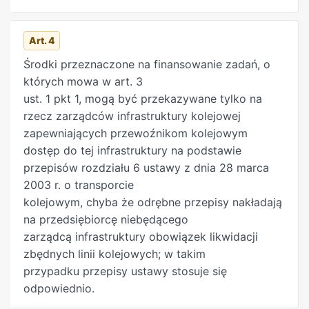
pkt 1. 2. (uchylony) 3. Środki Funduszu
przeznacza się na spłaty kredytów i pożyczek
Art. 4
wraz z odsetkami oraz innymi kosztami obsługi
kredytów i pożyczek, a także na pokrycie
Środki przeznaczone na finansowanie zadań, o
kosztów emisji i wykupu obligacji, o których
których mowa w art. 3
mowa w art. 7 ust. 1, oraz spłaty zobowiązań
ust. 1 pkt 1, mogą być przekazywane tylko na
wynikających z wykonania przez Skarb Państwa
rzecz zarządców infrastruktury kolejowej
obowiązków z tytułu gwarancji i poręczeń, o
zapewniających przewoźnikom kolejowym
których mowa w art. 7 ust. 2. 3a. Środki Funduszu
dostęp do tej infrastruktury na podstawie
mogą być przeznaczone na sfinansowanie
przepisów rozdziału 6 ustawy z dnia 28 marca
nabycia od Polskich Kolei Państwowych Spółka
2003 r. o transporcie
Akcyjna, zwanych dalej „PKP SA”, przez Skarb
kolejowym, chyba że odrębne przepisy nakładają
Państwa, reprezentowany przez ministra
na przedsiębiorcę niebędącego
właściwego do spraw transportu, akcji PKP
zarządcą infrastruktury obowiązek likwidacji
Polskich Linii Kolejowych Spółka Akcyjna,
zbędnych linii kolejowych; w takim
zwanych dalej „PKP PLK SA”. 3b. Nabycie akcji, o
przypadku przepisy ustawy stosuje się
których mowa w ust. 3a, następuje na podstawie
odpowiednio.
umowy zawartej między Skarbem Państwa,