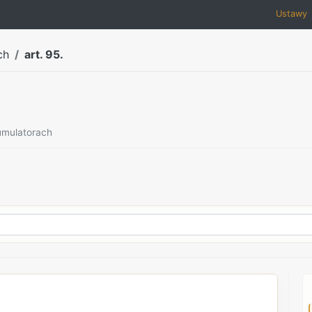
Ustawy
ch
art. 95.
kumulatorach