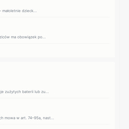
 małoletnie dzieck...
ziców ma obowiązek po...
e zużytych baterii lub zu...
ch mowa w art. 74–95a, nast...