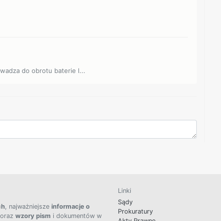
owadza do obrotu baterie l...
Linki
Sądy
ch
, najważniejsze
informacje o
Prokuratury
 oraz
wzory pism
i dokumentów w
Akty Prawne