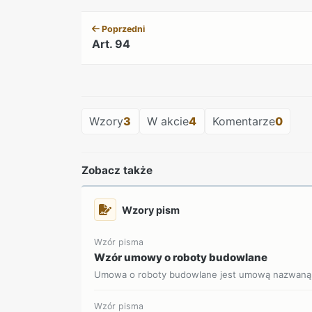
Poprzedni
Art. 94
Wzory
3
W akcie
4
Komentarze
0
Zobacz także
Wzory pism
Wzór pisma
Wzór umowy o roboty budowlane
Umowa o roboty budowlane jest umową nazwaną, 
Wzór pisma