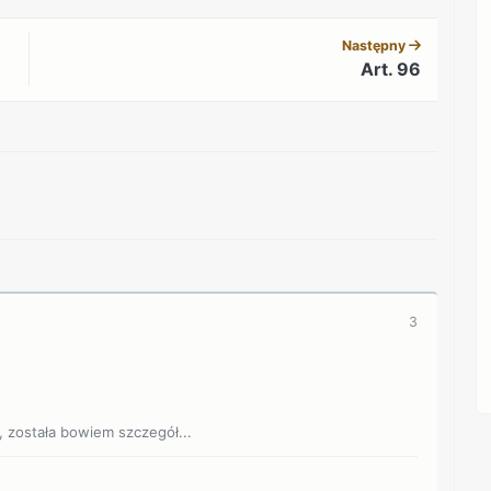
Następny
Art. 96
REKLAMA
3
została bowiem szczegół...