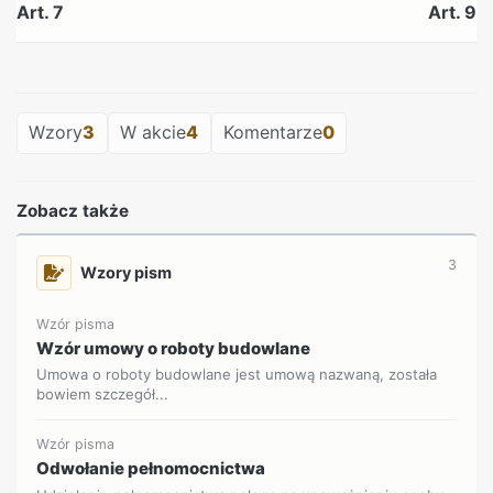
Art. 7
Art. 9
REKLAMA
Wzory
3
W akcie
4
Komentarze
0
Zobacz także
3
Wzory pism
Wzór pisma
Wzór umowy o roboty budowlane
Umowa o roboty budowlane jest umową nazwaną, została
bowiem szczegół...
Wzór pisma
Odwołanie pełnomocnictwa