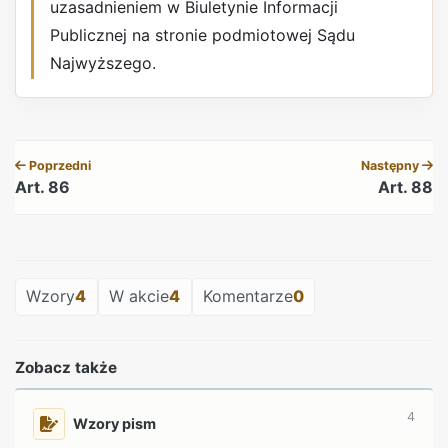
uzasadnieniem w Biuletynie Informacji
Publicznej na stronie podmiotowej Sądu
Najwyższego.
REKLAMA
Poprzedni
Następny
Art. 86
Art. 88
REKLAMA
Wzory
4
W akcie
4
Komentarze
0
Zobacz także
4
Wzory pism