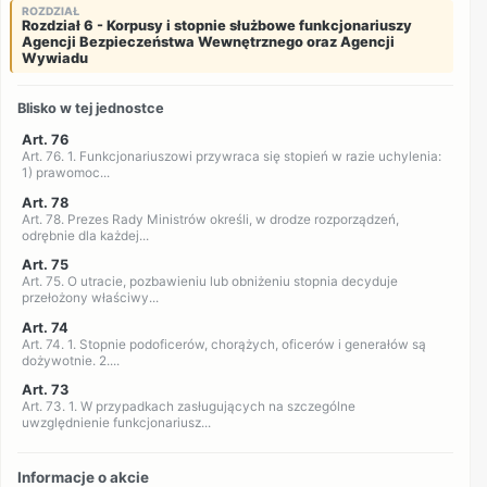
ROZDZIAŁ
Rozdział 6 - Korpusy i stopnie służbowe funkcjonariuszy
Agencji Bezpieczeństwa Wewnętrznego oraz Agencji
Wywiadu
Blisko w tej jednostce
Art. 76
Art. 76. 1. Funkcjonariuszowi przywraca się stopień w razie uchylenia:
1) prawomoc...
Art. 78
Art. 78. Prezes Rady Ministrów określi, w drodze rozporządzeń,
odrębnie dla każdej...
Art. 75
Art. 75. O utracie, pozbawieniu lub obniżeniu stopnia decyduje
przełożony właściwy...
Art. 74
Art. 74. 1. Stopnie podoficerów, chorążych, oficerów i generałów są
dożywotnie. 2....
Art. 73
Art. 73. 1. W przypadkach zasługujących na szczególne
uwzględnienie funkcjonariusz...
Informacje o akcie