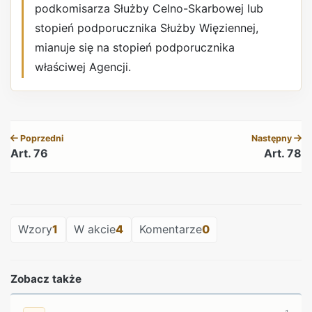
podkomisarza Służby Celno-Skarbowej lub
stopień podporucznika Służby Więziennej,
mianuje się na stopień podporucznika
właściwej Agencji.
REKLAMA
Poprzedni
Następny
Art. 76
Art. 78
REKLAMA
Wzory
1
W akcie
4
Komentarze
0
Zobacz także