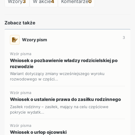
Wzory
3
W akcie
4
Komentarze
0
Zobacz także
3
Wzory pism
Wzór pisma
Wniosek o pozbawienie władzy rodzicielskiej po
rozwodzie
Wariant dotyczący zmiany wcześniejszego wyroku
rozwodowego w części...
Wzór pisma
Wniosek o ustalenie prawa do zasiłku rodzinnego
Zasiłek rodzinny – zasiłek, mający na celu częściowe
pokrycie wydatk...
Wzór pisma
Wniosek o urlop ojcowski