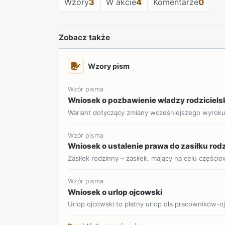
Wzory
3
W akcie
4
Komentarze
0
Zobacz także
Wzory pism
Wzór pisma
Wniosek o pozbawienie władzy rodziciels
Wariant dotyczący zmiany wcześniejszego wyrok
Wzór pisma
Wniosek o ustalenie prawa do zasiłku ro
Zasiłek rodzinny – zasiłek, mający na celu części
Wzór pisma
Wniosek o urlop ojcowski
Urlop ojcowski to płatny urlop dla pracowników-o