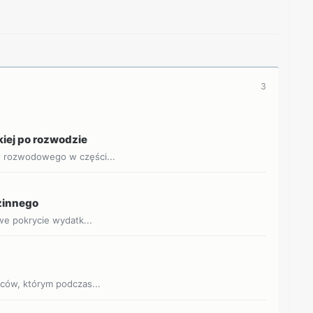
3
kiej po rozwodzie
u rozwodowego w części...
dzinnego
owe pokrycie wydatk...
jców, którym podczas...