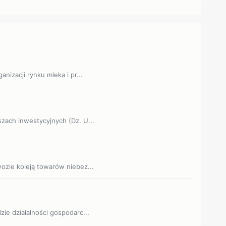
anizacji rynku mleka i pr...
szach inwestycyjnych (Dz. U...
wozie koleją towarów niebez...
zie działalności gospodarc...