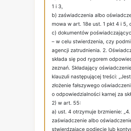
1 i 3,
b) zaświadczenia albo oświadcze
mowa w art. 18e ust. 1 pkt 4 i 5, 
c) dokumentów poświadczających,
– w celu stwierdzenia, czy podmi
agencji zatrudnienia. 2. Oświadcz
składa się pod rygorem odpowied
zeznań. Składający oświadczenie
klauzuli następującej treści: „J
złożenie fałszywego oświadczenia
o odpowiedzialności karnej za sk
2) w art. 55:
a) ust. 4 otrzymuje brzmienie: „
zaświadczenie albo oświadczeni
stwierdzające podjęcie lub konty