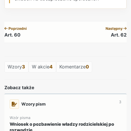
REKLAMA
Poprzedni
Następny
Art. 60
Art. 62
REKLAMA
Wzory
3
W akcie
4
Komentarze
0
Zobacz także
3
Wzory pism
Wzór pisma
Wniosek o pozbawienie władzy rodzicielskiej po
rozwodzie