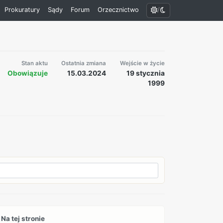
/
Prokuratury
Sądy
Forum
Orzecznictwo
Stan aktu
Ostatnia zmiana
Wejście w życie
Obowiązuje
15.03.2024
19 stycznia
1999
Na tej stronie