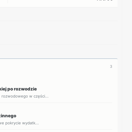
REKLAMA
3
kiej po rozwodzie
u rozwodowego w części...
dzinnego
owe pokrycie wydatk...