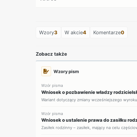
Wzory
3
W akcie
4
Komentarze
0
Zobacz także
Wzory pism
Wzór pisma
Wniosek o pozbawienie władzy rodziciels
Wariant dotyczący zmiany wcześniejszego wyrok
Wzór pisma
Wniosek o ustalenie prawa do zasiłku ro
Zasiłek rodzinny – zasiłek, mający na celu części