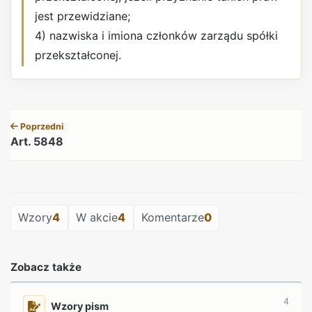
jest przewidziane;
4) nazwiska i imiona członków zarządu spółki
przekształconej.
REKLAMA
Poprzedni
Art. 5848
REKLAMA
Wzory
4
W akcie
4
Komentarze
0
Zobacz także
4
Wzory pism