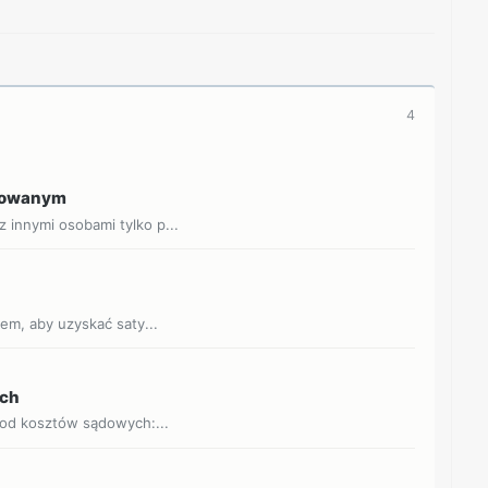
4
ztowanym
innymi osobami tylko p...
em, aby uzyskać saty...
ych
 od kosztów sądowych:...