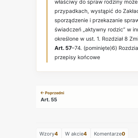
właściwy do spraw rodziny może
przypadkach, wystąpić do Zakł
sporządzenie i przekazanie spr
świadczeń „aktywny rodzic” w inn
określone w ust. 1. Rozdział 8 Z
Art. 57
–74. (pominięte)6) Rozdzi
przepisy końcowe
Poprzedni
Art. 55
Wzory
4
W akcie
4
Komentarze
0