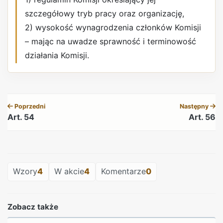
szczegółowy tryb pracy oraz organizację,
2) wysokość wynagrodzenia członków Komisji
– mając na uwadze sprawność i terminowość
działania Komisji.
REKLAMA
Poprzedni
Następny
Art. 54
Art. 56
REKLAMA
Wzory
4
W akcie
4
Komentarze
0
Zobacz także