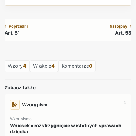
REKLAMA
Poprzedni
Następny
Art. 51
Art. 53
REKLAMA
Wzory
4
W akcie
4
Komentarze
0
Zobacz także
4
Wzory pism
Wzór pisma
Wniosek o rozstrzygnięcie w istotnych sprawach
dziecka