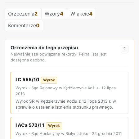
Orzeczenia
2
Wzory
4
W akcie
4
Komentarze
0
Orzeczenia do tego przepisu
2
Najważniejsze powiązane rekordy. Pełna lista jest
dostępna osobno.
I C 555/10
Wyrok
Wyrok · Sąd Rejonowy w Kędzierzynie Koźlu · 12 lipca
2013
Wyrok SR w Kędzierzynie Koźlu z 12 lipca 2013 r. w
sprawie o ustalenie istnienia stosunku prawnego.
I ACa 572/11
Wyrok
Wyrok · Sąd Apelacyjny w Białymstoku · 22 grudnia 2011