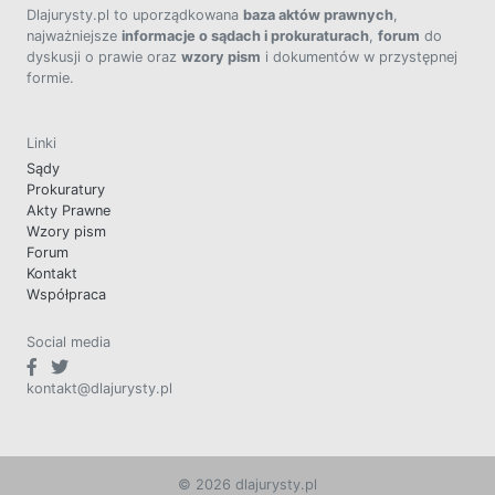
Dlajurysty.pl to uporządkowana
baza aktów prawnych
,
najważniejsze
informacje o sądach i prokuraturach
,
forum
do
dyskusji o prawie oraz
wzory pism
i dokumentów w przystępnej
formie.
Linki
Sądy
Prokuratury
Akty Prawne
Wzory pism
Forum
Kontakt
Współpraca
Social media
kontakt@dlajurysty.pl
© 2026 dlajurysty.pl