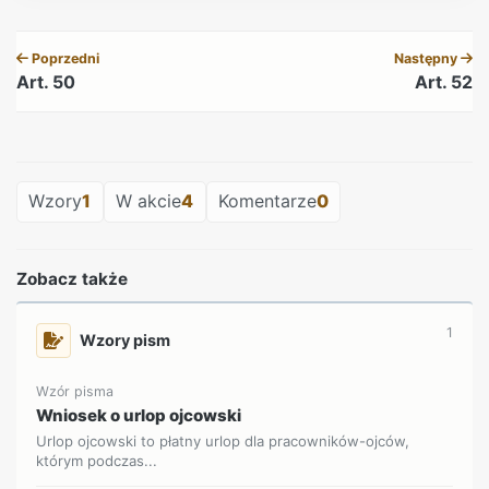
REKLAMA
Poprzedni
Następny
Art. 50
Art. 52
REKLAMA
Wzory
1
W akcie
4
Komentarze
0
Zobacz także
1
Wzory pism
Wzór pisma
Wniosek o urlop ojcowski
Urlop ojcowski to płatny urlop dla pracowników-ojców,
którym podczas...