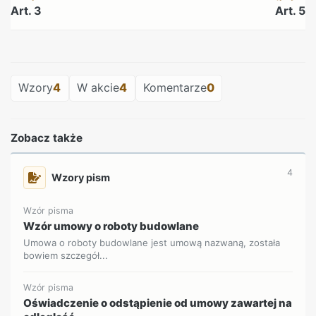
Art. 3
Art. 5
REKLAMA
Wzory
4
W akcie
4
Komentarze
0
Zobacz także
4
Wzory pism
Wzór pisma
Wzór umowy o roboty budowlane
Umowa o roboty budowlane jest umową nazwaną, została
bowiem szczegół...
Wzór pisma
Oświadczenie o odstąpienie od umowy zawartej na