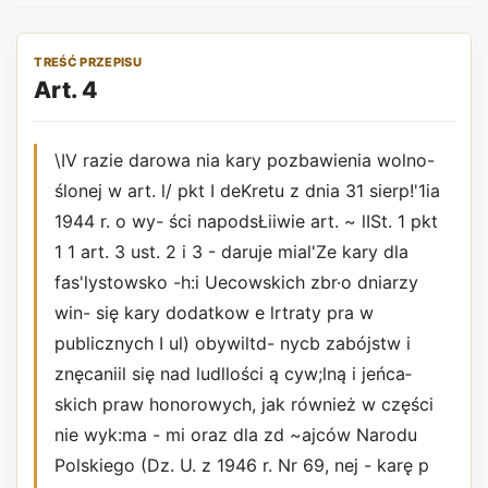
TREŚĆ PRZEPISU
Art. 4
\IV razie darowa nia kary pozbawienia wolno-
ślonej w art. l/ pkt I deKretu z dnia 31 sierp!'1ia
1944 r. o wy- ści napodsŁiiwie art. ~ lISt. 1 pkt
1 1 art. 3 ust. 2 i 3 - daruje mial'Ze kary dla
fas'lystowsko -h:i Uecowskich zbr·o dniarzy
win- się kary dodatkow e lrtraty pra w
publicznych I ul) obywiltd- nycb zabójstw i
znęcaniil się nad ludllości ą cyw;lną i jeńca­
skich praw honorowych, jak również w części
nie wyk:ma - mi oraz dla zd ~ajców Narodu
Polskiego (Dz. U. z 1946 r. Nr 69, nej - karę p