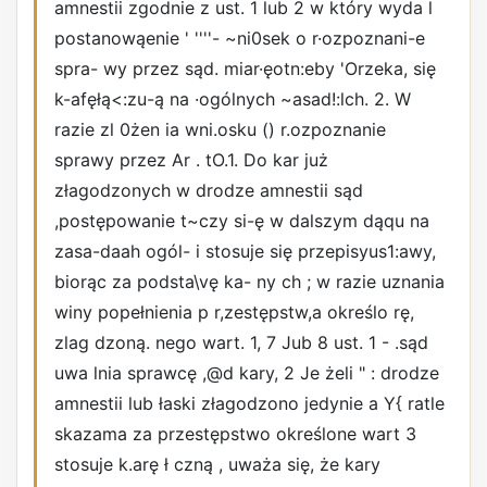
amnestii zgodnie z ust. 1 lub 2 w który wyda l
postanowąenie ' ''''- ~ni0sek o r·ozpoznani-e
spra- wy przez sąd. miar·ęotn:eby 'Orzeka, się
k-afęłą<:zu-ą na ·ogólnych ~asad!:lch. 2. W
razie zl 0żen ia wni.osku () r.ozpoznanie
sprawy przez Ar . tO.1. Do kar już
złagodzonych w drodze amnestii sąd
,postępowanie t~czy si-ę w dalszym dąqu na
zasa-daah ogól- i stosuje się przepisyus1:awy,
biorąc za podsta\vę ka- ny ch ; w razie uznania
winy popełnienia p r,zestępstw,a określo­ rę,
zlag dzoną. nego wart. 1, 7 Jub 8 ust. 1 - .sąd
uwa lnia sprawcę ,@d kary, 2 Je żeli " : drodze
amnestii lub łaski złagodzono jedynie a Y{ ratle
skazama za przestępstwo określone wart 3
stosuje k.arę ł czną , uważa się, że kary