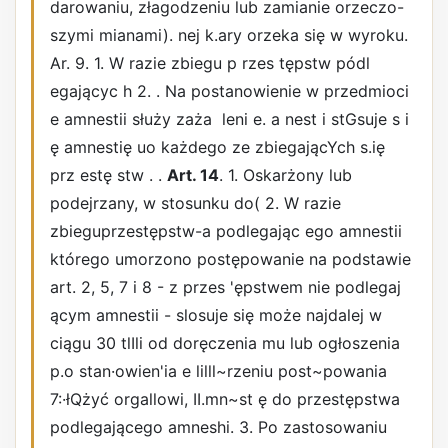
darowaniu, złagodzeniu lub zamianie orzeczo-
szymi mianami). nej k.ary orzeka się w wyroku.
Ar. 9. 1. W razie zbiegu p rzes tępstw pódl
egającyc h 2. . Na postanowienie w przedmioci
e amnestii służy zaża ­ leni e. a nest i stGsuje s i
ę amnestię uo każdego ze zbiegającYch s.ię
prz estę stw . .
Art. 14
. 1. Oskarżony lub
podejrzany, w stosunku do( 2. W razie
zbieguprzestępstw-a podlegając ego amnestii
którego umorzono postępowanie na podstawie
art. 2, 5, 7 i 8 - z przes 'ępstwem nie podlegaj
ącym amnestii - slosuje się może najdalej w
ciągu 30 tlIli od doręczenia mu lub ogłoszenia
p.o stan·owien'ia e lilll~rzeniu post~powania
7:·łQżyć orgallowi, II.mn~st ę do przestępstwa
podlegającego amneshi. 3. Po zastosowaniu