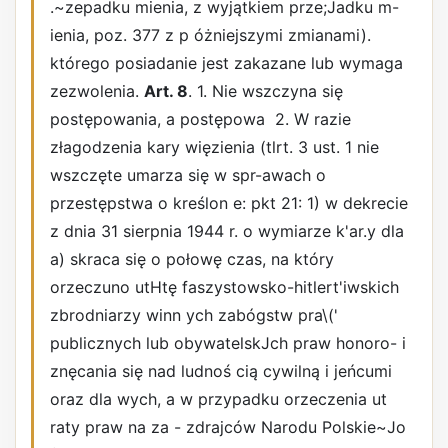
.~zepadku mienia, z wyjątkiem prze;Jadku m-
ienia, poz. 377 z p óżniejszymi zmianami).
którego posiadanie jest zakazane lub wymaga
zezwolenia.
Art. 8
. 1. Nie wszczyna się
postępowania, a postępowa ­ 2. W razie
złagodzenia kary więzienia (tlrt. 3 ust. 1 nie
wszczęte umarza się w spr-awach o
przestępstwa o kreślon e: pkt 21: 1) w dekrecie
z dnia 31 sierpnia 1944 r. o wymiarze k'ar.y dla
a) skraca się o połowę czas, na który
orzeczuno utHtę faszystowsko-hitlert'iwskich
zbrodniarzy winn ych zabógstw pra\('
publicznych lub obywatelskJch praw honoro- i
znęcania się nad ludnoś cią cywilną i jeńcumi
oraz dla wych, a w przypadku orzeczenia ut
raty praw na za - zdrajców Narodu Polskie~Jo