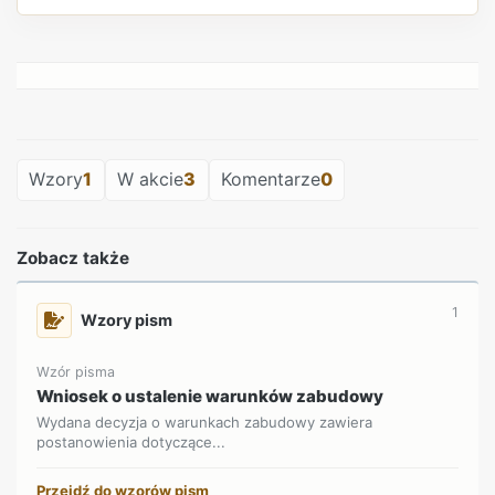
REKLAMA
REKLAMA
Wzory
1
W akcie
3
Komentarze
0
Zobacz także
1
Wzory pism
Wzór pisma
Wniosek o ustalenie warunków zabudowy
Wydana decyzja o warunkach zabudowy zawiera
postanowienia dotyczące...
Przejdź do wzorów pism