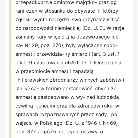
przepadkuprz.e dmiotów majqtko- praz og
rani-czeń w stosunku do obywate li , którzy
zgłosili wycf i narzędzi. swą przynależnCl.ść
do narodowości niemieckiej (Dz. U. 3.. W razje
zamiany kary w ięzie...j ia dożywotniego lub
ka- Nr 29, poz. 270), były wyłączone spod-
amnestii przewidzia- ry śmierc i (art. 3 ust. 1
p.k t 3) czas trwania utr
Art. 13. 1. lOrzeczenia
w przedmiocie amnestii zapadają
-hitlerowskich zbrodniarzy winnych zabójstw i
:zn..<}:ca- w formie postanowień, chyba że
amnestię zastosowano w wy- nad ludnością
cywilną i jeńcami oraz dla zdraj ców roku; w
sprawach rozpoznawanych przez sądy ' po
wejściu w Polskiego (Dz. U. z 1946 r. Nr 69,
poz. 377 z -póŹtn i.ej­ życie ustawy. o