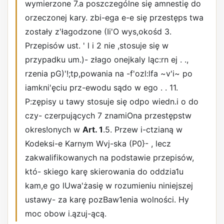
wymierzone 7.a poszczególne się amnestię do
orzeczonej kary. zbi-ega e-e się przestęps twa
zostały z'łagodzone (Ii'O wys,okośd 3.
Przepisów ust. ' l i 2 nie ,stosuje się w
przypadku um.)- złago onejkaly ląc:rn ej . .,
rzenia pG)'!;tp,powania na -f'ozl:lfa ~v'i~ po
iamkni'ęciu prz-ewodu sądo w ego . . 11.
P:zępisy u tawy stosuje się odpo wiedn.i o do
czy- czerpujących 7 znamiOna przestępstw
okres!onych w
Art. 1
.5. Przew i-ctzianą w
Kodeksi-e Karnym Wvj-ska (P0}- , lecz
zakwalifikowanych na podstawie przepisów,
któ- skiego karę skierowania do oddzia1u
kam,e go lUwa'żasię w rozumieniu niniejszej
ustawy- za karę pozBaw1enia wolności. Hy
moc obow i.ązuj-ącą.