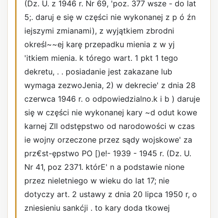
(Dz. U. z 1946 r. Nr 69, 'poz. 377 wsze - do lat
5;. daruj e się w części nie wykonanej z p ó źn
iejszymi zmianami), z wyjątkiem zbrodni
określ~~ej karę przepadku mienia z w yj
'itkiem mienia. k tórego wart. 1 pkt 1 tego
dekretu, . . posiadanie jest zakazane lub
wymaga zezwoJenia, 2) w dekrecie' z dnia 28
czerwca 1946 r. o odpowiedzialno.k i b ) daruje
się w części nie wykonanej kary ~d odut kowe
karnej Zll odstępstwo od narodowości w czas
ie wojny orzeczone przez sądy wojskowe' za
prz€st-ępstwo PO [)e!- 1939 - 1945 r. (Dz. U.
Nr 41, poz 2371. którE' n a podstawie nione
przez nieletniego w wieku do lat 17; nie
dotyczy art. 2 ustawy z dnia 20 lipca 1950 r, o
zniesieniu sankćji . to kary doda tkowej