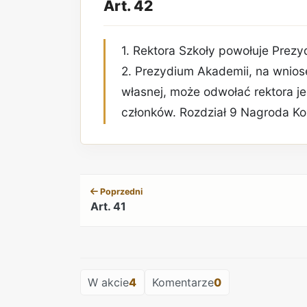
Art. 42
1. Rektora Szkoły powołuje Prez
2. Prezydium Akademii, na wniose
własnej, może odwołać rektora j
członków. Rozdział 9 Nagroda K
Poprzedni
Art. 41
W akcie
4
Komentarze
0