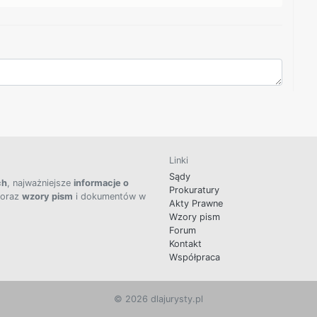
Linki
Sądy
ch
, najważniejsze
informacje o
Prokuratury
 oraz
wzory pism
i dokumentów w
Akty Prawne
Wzory pism
Forum
Kontakt
Współpraca
© 2026 dlajurysty.pl