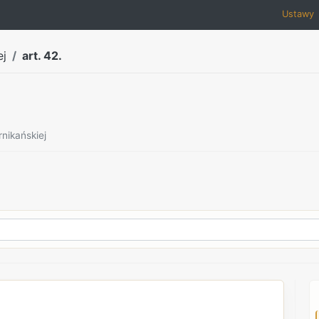
Ustawy
ej
art. 42.
nikańskiej