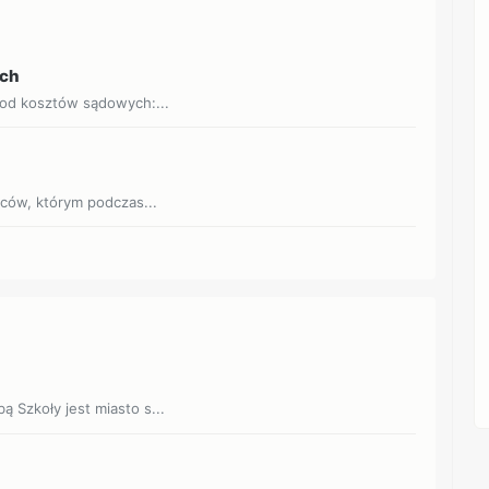
ych
 od kosztów sądowych:...
jców, którym podczas...
bą Szkoły jest miasto s...