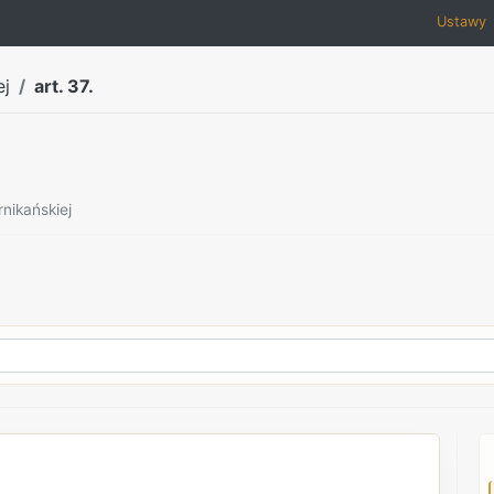
Ustawy
ej
art. 37.
nikańskiej