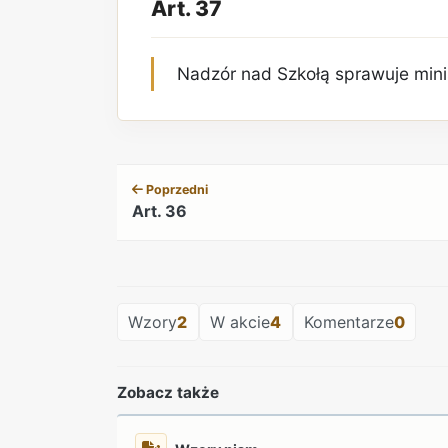
Art. 37
Nadzór nad Szkołą sprawuje mini
Poprzedni
Art. 36
Wzory
2
W akcie
4
Komentarze
0
Zobacz także