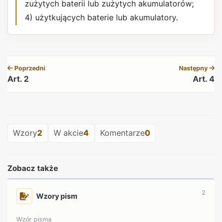
zużytych baterii lub zużytych akumulatorów;
4) użytkujących baterie lub akumulatory.
REKLAMA
Poprzedni
Następny
Art. 2
Art. 4
REKLAMA
Wzory
2
W akcie
4
Komentarze
0
Zobacz także
2
Wzory pism
Wzór pisma