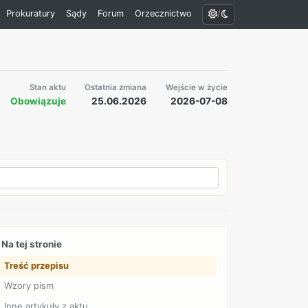
/
Prokuratury
Sądy
Forum
Orzecznictwo
Stan aktu
Ostatnia zmiana
Wejście w życie
Obowiązuje
25.06.2026
2026-07-08
Na tej stronie
Treść przepisu
Wzory pism
Inne artykuły z aktu