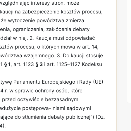
zględniając interesy stron, może
kaucji na zabezpieczenie kosztów procesu,
 że wytoczenie powództwa zmierza
ienia, ograniczenia, zakłócenia debaty
dział w niej. 2. Kaucja musi odpowiadać
ztów procesu, o których mowa w art. 14,
owództwa wzajemnego. 3. Do kaucji stosuje
21
§ 1
, art. 1123
§ 3
i art. 1125–1127 Kodeksu
ktywę Parlamentu Europejskiego i Rady (UE)
4 r. w sprawie ochrony osób, które
ą, przed oczywiście bezzasadnymi
nadużycie postępowa- niami sądowymi
jące do stłumienia debaty publicznej”) (Dz.
4).