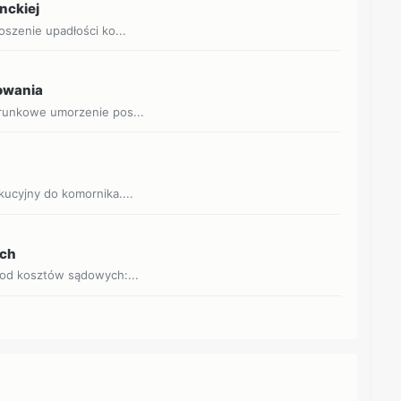
nckiej
oszenie upadłości ko...
owania
arunkowe umorzenie pos...
ucyjny do komornika....
ych
 od kosztów sądowych:...