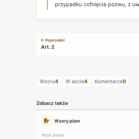
przypadku cofnięcia pozwu, z uw
Poprzedni
Art. 2
Wzory
4
W akcie
4
Komentarze
0
Zobacz także
Wzory pism
Wzór pisma