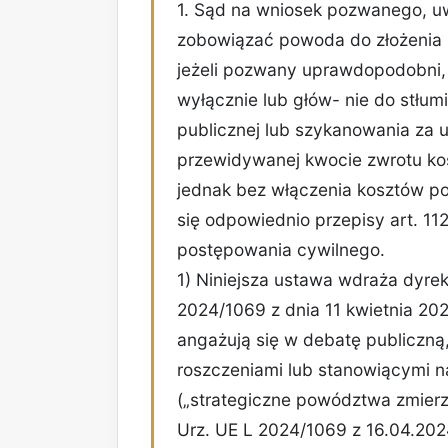
1. Sąd na wniosek pozwanego, uw
zobowiązać powoda do złożenia 
jeżeli pozwany uprawdopodobni,
wyłącznie lub głów- nie do stłum
publicznej lub szykanowania za u
przewidywanej kwocie zwrotu kos
jednak bez włączenia kosztów p
się odpowiednio przepisy art. 11
postępowania cywilnego.
1) Niniejsza ustawa wdraża dyre
2024/1069 z dnia 11 kwietnia 202
angażują się w debatę publiczn
roszczeniami lub stanowiącymi 
(„strategiczne powództwa zmierza
Urz. UE L 2024/1069 z 16.04.202