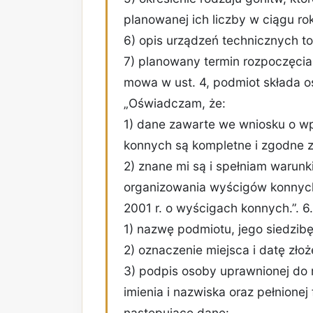
planowanej ich liczby w ciągu ro
6) opis urządzeń technicznych t
7) planowany termin rozpoczęcia 
mowa w ust. 4, podmiot składa oś
„Oświadczam, że:
1) dane zawarte we wniosku o wp
konnych są kompletne i zgodne 
2) znane mi są i spełniam warunk
organizowania wyścigów konnych,
2001 r. o wyścigach konnych.”. 
1) nazwę podmiotu, jego siedzibę
2) oznaczenie miejsca i datę zło
3) podpis osoby uprawnionej do
imienia i nazwiska oraz pełnionej 
następujące dane: