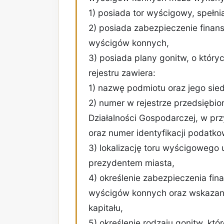
1) posiada tor wyścigowy, spełn
2) posiada zabezpieczenie fina
wyścigów konnych,
3) posiada plany gonitw, o który
rejestru zawiera:
1) nazwę podmiotu oraz jego sied
2) numer w rejestrze przedsiębior
Działalności Gospodarczej, w pr
oraz numer identyfikacji podatko
3) lokalizację toru wyścigowego
prezydentem miasta,
4) określenie zabezpieczenia f
wyścigów konnych oraz wskazan
kapitału,
5) określenie rodzaju gonitw, kt