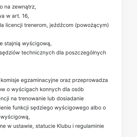
go na zewnątrz,
a w art. 16,
ela licencji trenerom, jeźdźcom (powożącym)
e stajnią wyścigową,
i sędziów technicznych dla poszczególnych
,
je komisje egzaminacyjne oraz przeprowadza
ów o wyścigach konnych dla osób
encji na trenowanie lub dosiadanie
łnienie funkcji sędziego wyścigowego albo o
ą wyścigową,
ne w ustawie, statucie Klubu i regulaminie