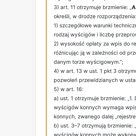
3) art. 11 otrzymuje brzmienie: „
A
określi, w drodze rozporządzenia
1) szczegółowe warunki technic
rodzaj wyścigów i liczbę przepr
2) wysokość opłaty za wpis do r
różnicując ją w zależności od pr
danym torze wyścigowym.”;
4) w art. 13 w ust. 1 pkt 3 otrzymu
pozwoleń przewidzianych w ustaw
5) w art. 16:
a) ust. 1 otrzymuje brzmienie: „1
wyścigów konnych wymaga wpisu
konnych, zwanego dalej „rejestre
b) ust. 3–7 otrzymują brzmienie:
wyścigów konnych może wykonyw