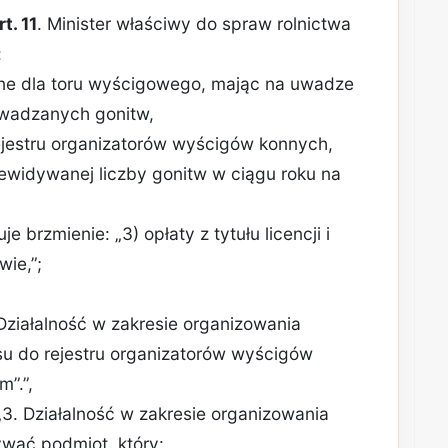
rt. 11
. Minister właściwy do spraw rolnictwa
:
zne dla toru wyścigowego, mając na uwadze
owadzanych gonitw,
ejestru organizatorów wyścigów konnych,
zewidywanej liczby gonitw w ciągu roku na
je brzmienie: „3) opłaty z tytułu licencji i
ie,”;
. Działalność w zakresie organizowania
 do rejestru organizatorów wyścigów
m”.”,
 „3. Działalność w zakresie organizowania
ać podmiot, który: