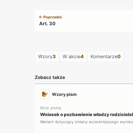
Poprzedni
Art. 30
Wzory
3
W akcie
4
Komentarze
0
Zobacz także
Wzory pism
Wzór pisma
Wniosek o pozbawienie władzy rodziciels
Wariant dotyczący zmiany wcześniejszego wyrok