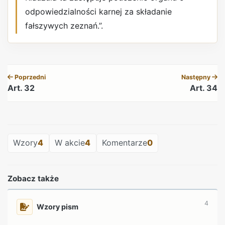
odpowiedzialności karnej za składanie
fałszywych zeznań.”.
REKLAMA
Poprzedni
Następny
Art. 32
Art. 34
REKLAMA
Wzory
4
W akcie
4
Komentarze
0
Zobacz także
4
Wzory pism