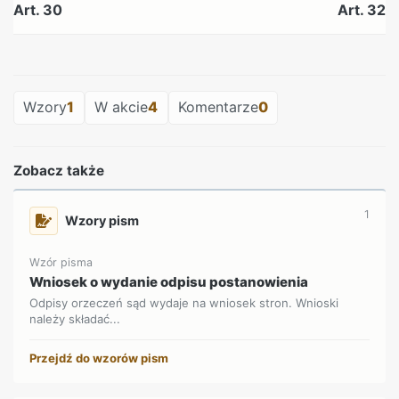
Art. 30
Art. 32
REKLAMA
Wzory
1
W akcie
4
Komentarze
0
Zobacz także
1
Wzory pism
Wzór pisma
Wniosek o wydanie odpisu postanowienia
Odpisy orzeczeń sąd wydaje na wniosek stron. Wnioski
należy składać...
Przejdź do wzorów pism