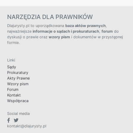
NARZĘDZIA DLA PRAWNIKÓW
Dlajurysty.pl to uporządkowana
baza aktów prawnych
,
najważniejsze
informacje o sądach i prokuraturach
,
forum
do
dyskusji o prawie oraz
wzory pism
i dokumentów w przystępnej
formie.
Linki
Sądy
Prokuratury
Akty Prawne
Wzory pism
Forum
Kontakt
Współpraca
Social media
kontakt@dlajurysty.pl