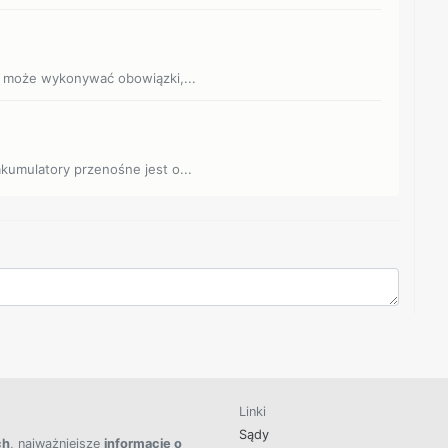
ry może wykonywać obowiązki,...
akumulatory przenośne jest o...
Linki
Sądy
ch
, najważniejsze
informacje o