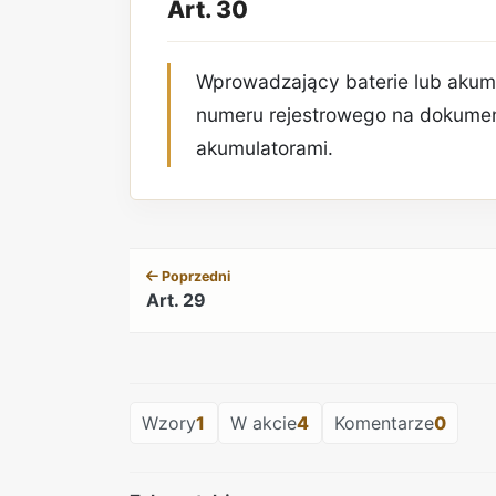
Art. 30
Wprowadzający baterie lub akum
numeru rejestrowego na dokumen
akumulatorami.
Poprzedni
Art. 29
Wzory
1
W akcie
4
Komentarze
0