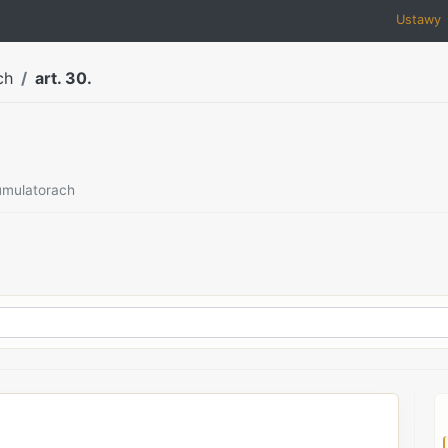
Ustawy
ch
art. 30.
kumulatorach