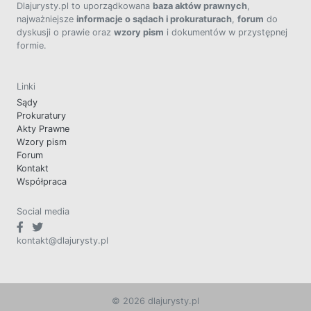
Dlajurysty.pl to uporządkowana
baza aktów prawnych
,
najważniejsze
informacje o sądach i prokuraturach
,
forum
do
dyskusji o prawie oraz
wzory pism
i dokumentów w przystępnej
formie.
Linki
Sądy
Prokuratury
Akty Prawne
Wzory pism
Forum
Kontakt
Współpraca
Social media
kontakt@dlajurysty.pl
© 2026 dlajurysty.pl