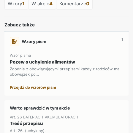
Wzory
1
W akcie
4
Komentarze
0
Zobacz także
1
Wzory pism
Wzór pisma
Pozew o uchylenie alimentów
Zgodnie z obowiązującymi przepisami każdy z rodziców ma
obowiązek po...
Przejdź do wzorów pism
Warto sprawdzić w tym akcie
Art. 26 BATERIACH-AKUMULATORACH
Treść przepisu
Art. 26. (uchylony).