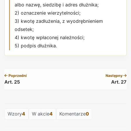
albo nazwę, siedzibę i adres dłużnika;
2) oznaczenie wierzytelności;
3) kwotę zadłużenia, z wyodrębnieniem
odsetek;
4) kwotę wpłaconej należności;
5) podpis dłużnika.
REKLAMA
Poprzedni
Następny
Art. 25
Art. 27
REKLAMA
Wzory
4
W akcie
4
Komentarze
0