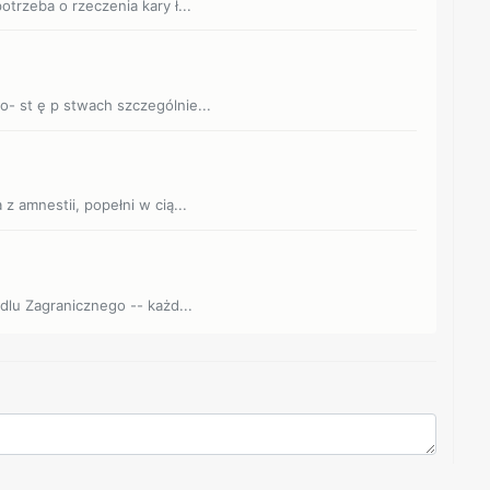
otrzeba o rzeczenia kary ł...
o- st ę p stwach szczególnie...
z amnestii, popełni w cią...
 dlu Zagranicznego -- każd...