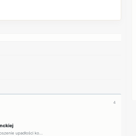
REKLAMA
REKLAMA
4
nckiej
oszenie upadłości ko...