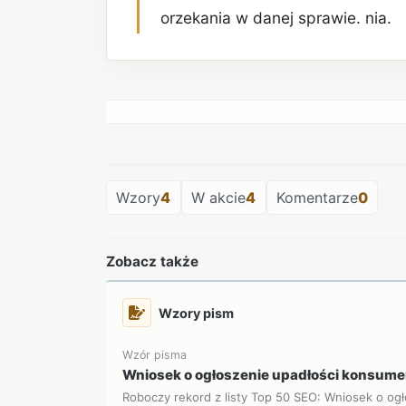
orzekania w danej sprawie. nia.
Wzory
4
W akcie
4
Komentarze
0
Zobacz także
Wzory pism
Wzór pisma
Wniosek o ogłoszenie upadłości konsume
Roboczy rekord z listy Top 50 SEO: Wniosek o ogł