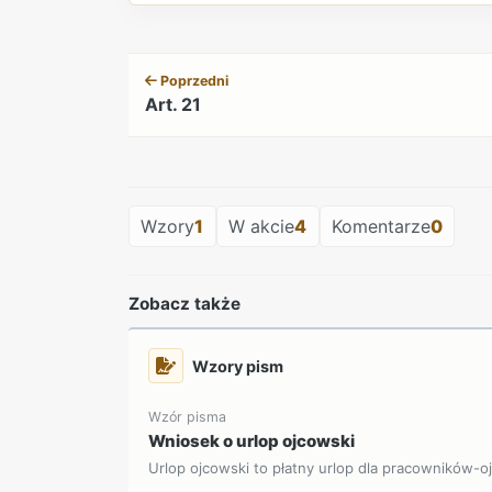
Poprzedni
Art. 21
Wzory
1
W akcie
4
Komentarze
0
Zobacz także
Wzory pism
Wzór pisma
Wniosek o urlop ojcowski
Urlop ojcowski to płatny urlop dla pracowników-o