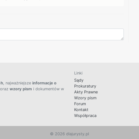
Linki
Sądy
ch
, najważniejsze
informacje o
Prokuratury
 oraz
wzory pism
i dokumentów w
Akty Prawne
Wzory pism
Forum
Kontakt
Współpraca
© 2026 dlajurysty.pl