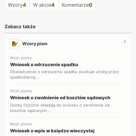
Wzory
4
W akcie
4
Komentarze
0
Zobacz także
4
Wzory pism
Wzór pisma
Wniosek o odrzucenie spadku
Oświadczenie o odrzuceniu spadku skutkuje utratą przez
spadkobiercę...
Wzór pisma
Wniosek o zwolnienie od kosztów sądowych
Osoby fizyczne składają do wniosku o zwolnienie od
kosztów sądowych:...
Wzór pisma
Wniosek o wpis w księdze wieczystej