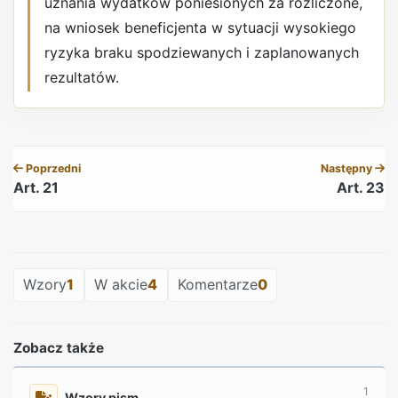
uznania wydatków poniesionych za rozliczone,
na wniosek beneficjenta w sytuacji wysokiego
ryzyka braku spodziewanych i zaplanowanych
rezultatów.
REKLAMA
Poprzedni
Następny
Art. 21
Art. 23
REKLAMA
Wzory
1
W akcie
4
Komentarze
0
Zobacz także
1
Wzory pism