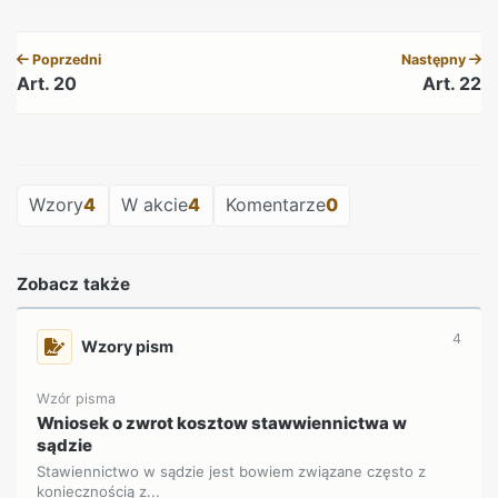
REKLAMA
Poprzedni
Następny
Art. 20
Art. 22
REKLAMA
Wzory
4
W akcie
4
Komentarze
0
Zobacz także
4
Wzory pism
Wzór pisma
Wniosek o zwrot kosztow stawwiennictwa w
sądzie
Stawiennictwo w sądzie jest bowiem związane często z
koniecznością z...