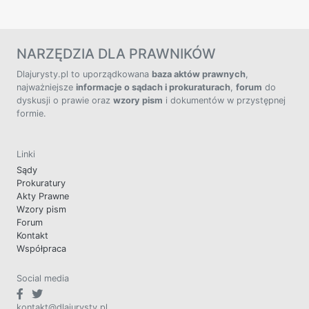
NARZĘDZIA DLA PRAWNIKÓW
Dlajurysty.pl to uporządkowana
baza aktów prawnych
,
najważniejsze
informacje o sądach i prokuraturach
,
forum
do
dyskusji o prawie oraz
wzory pism
i dokumentów w przystępnej
formie.
Linki
Sądy
Prokuratury
Akty Prawne
Wzory pism
Forum
Kontakt
Współpraca
Social media
kontakt@dlajurysty.pl