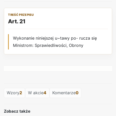
TREŚĆ PRZEPISU
Art. 21
Wykonanie niniejszej u~tawy po- rucza się
Ministrom: Sprawiedliwości, Obrony
REKLAMA
REKLAMA
Wzory
2
W akcie
4
Komentarze
0
Zobacz także