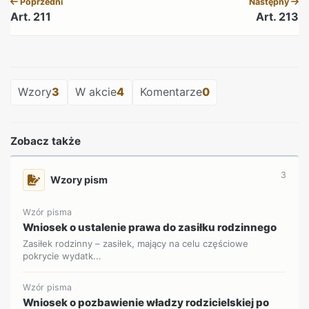
Poprzedni
Następny
Art. 211
Art. 213
REKLAMA
Wzory
3
W akcie
4
Komentarze
0
Zobacz także
3
Wzory pism
Wzór pisma
Wniosek o ustalenie prawa do zasiłku rodzinnego
Zasiłek rodzinny – zasiłek, mający na celu częściowe
pokrycie wydatk...
Wzór pisma
Wniosek o pozbawienie władzy rodzicielskiej po