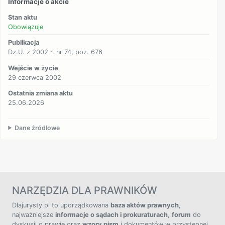
Informacje o akcie
Stan aktu
Obowiązuje
Publikacja
Dz.U. z 2002 r. nr 74, poz. 676
Wejście w życie
29 czerwca 2002
Ostatnia zmiana aktu
25.06.2026
Dane źródłowe
NARZĘDZIA DLA PRAWNIKÓW
Dlajurysty.pl to uporządkowana
baza aktów prawnych
,
najważniejsze
informacje o sądach i prokuraturach
,
forum
do
dyskusji o prawie oraz
wzory pism
i dokumentów w przystępnej