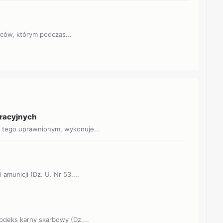
jców, którym podczas...
eracyjnych
o tego uprawnionym, wykonuje...
 amunicji (Dz. U. Nr 53,...
Kodeks karny skarbowy (Dz....