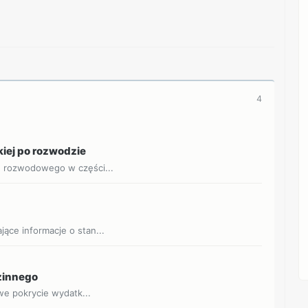
4
kiej po rozwodzie
u rozwodowego w części...
ące informacje o stan...
dzinnego
owe pokrycie wydatk...