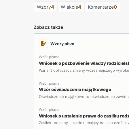
Wzory
4
W akcie
4
Komentarze
0
Zobacz także
Wzory pism
Wzór pisma
Wniosek o pozbawienie władzy rodziciels
Wariant dotyczący zmiany wcześniejszego wyrok
Wzór pisma
Wzór oświadczenia majątkowego
Oświadczenie majątkowe to oświadczenie zawieraj
Wzór pisma
Wniosek o ustalenie prawa do zasiłku ro
Zasiłek rodzinny – zasiłek, mający na celu części