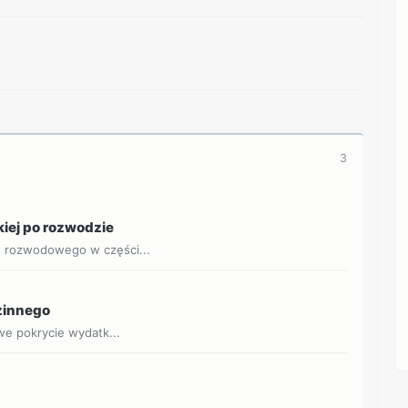
3
kiej po rozwodzie
u rozwodowego w części...
dzinnego
owe pokrycie wydatk...