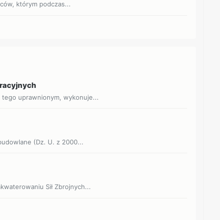
jców, którym podczas...
eracyjnych
o tego uprawnionym, wykonuje...
 budowlane (Dz. U. z 2000...
akwaterowaniu Sił Zbrojnych...