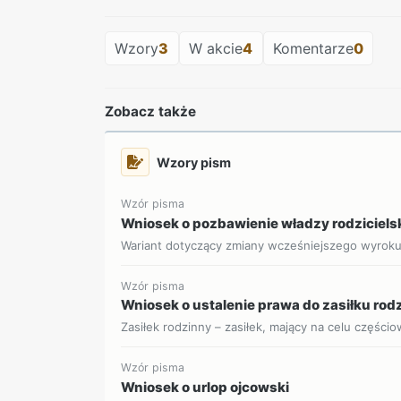
Wzory
3
W akcie
4
Komentarze
0
Zobacz także
Wzory pism
Wzór pisma
Wniosek o pozbawienie władzy rodziciels
Wariant dotyczący zmiany wcześniejszego wyrok
Wzór pisma
Wniosek o ustalenie prawa do zasiłku ro
Zasiłek rodzinny – zasiłek, mający na celu części
Wzór pisma
Wniosek o urlop ojcowski