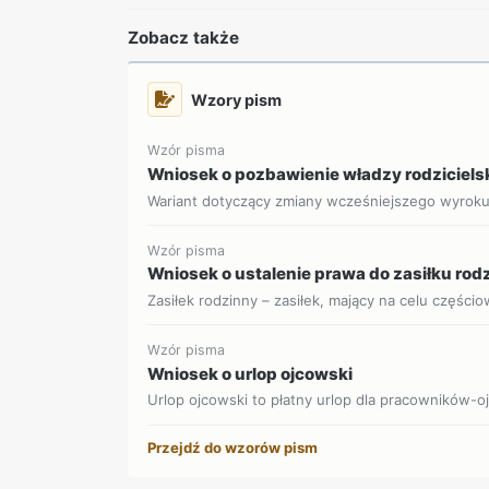
Zobacz także
Wzory pism
Wzór pisma
Wniosek o pozbawienie władzy rodziciels
Wariant dotyczący zmiany wcześniejszego wyrok
Wzór pisma
Wniosek o ustalenie prawa do zasiłku ro
Zasiłek rodzinny – zasiłek, mający na celu części
Wzór pisma
Wniosek o urlop ojcowski
Urlop ojcowski to płatny urlop dla pracowników-o
Przejdź do wzorów pism