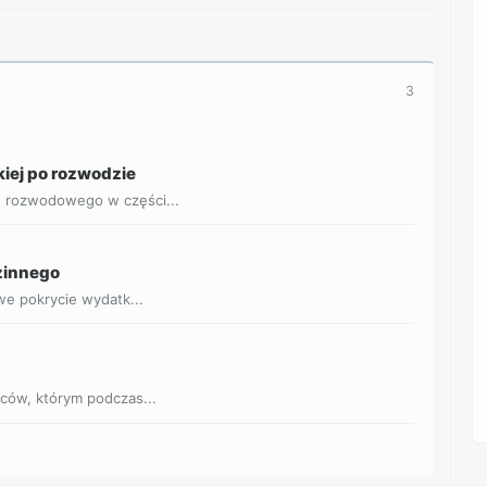
3
kiej po rozwodzie
u rozwodowego w części...
dzinnego
owe pokrycie wydatk...
jców, którym podczas...