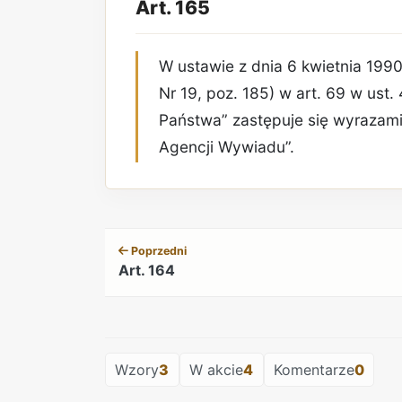
Art. 165
W ustawie z dnia 6 kwietnia 1990 r.
Nr 19, poz. 185) w art. 69 w ust
Państwa” zastępuje się wyrazam
Agencji Wywiadu”.
Poprzedni
Art. 164
Wzory
3
W akcie
4
Komentarze
0