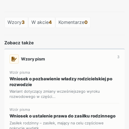
REKLAMA
Wzory
3
W akcie
4
Komentarze
0
Zobacz także
3
Wzory pism
Wzór pisma
Wniosek o pozbawienie władzy rodzicielskiej po
rozwodzie
Wariant dotyczący zmiany wcześniejszego wyroku
rozwodowego w części...
Wzór pisma
Wniosek o ustalenie prawa do zasiłku rodzinnego
Zasiłek rodzinny – zasiłek, mający na celu częściowe
pokrycie wydatk...